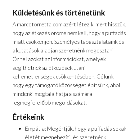
Küldetésünk és történetünk
A marcotorretta.com azért létezik, mert hisszük,
hogy az étkezés öröme nem kell, hogy a puffadás
miatt csökkenjen. Személyes tapasztalataink és
a kutatások alapján szeretnénk megosztani
Önnel azokat az információkat, amelyek
segíthetnek az étkezések utáni
kellemetlenségek csökkentésében. Célunk,
hogy egy támogató közösséget építsünk, ahol
mindenki megtalálhatja a számára
legmegfelelőbb megoldásokat.
Értékeink
Empátia: Megértjük, hogy a puffadás sokak
életét megnehezíti, és szeretnénk