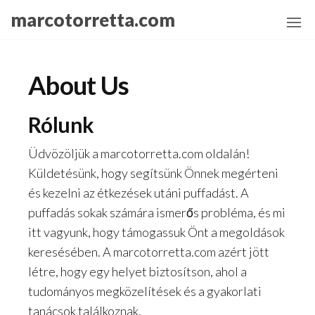
Skip
marcotorretta.com
to
the
content
About Us
Rólunk
Üdvözöljük a marcotorretta.com oldalán!
Küldetésünk, hogy segítsünk Önnek megérteni
és kezelni az étkezések utáni puffadást. A
puffadás sokak számára ismerős probléma, és mi
itt vagyunk, hogy támogassuk Önt a megoldások
keresésében. A marcotorretta.com azért jött
létre, hogy egy helyet biztosítson, ahol a
tudományos megközelítések és a gyakorlati
tanácsok találkoznak.