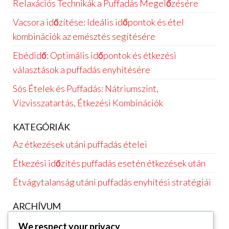
Relaxációs Technikák a Puffadás Megelőzésére
Vacsora időzítése: Ideális időpontok és étel
kombinációk az emésztés segítésére
Ebédidő: Optimális időpontok és étkezési
választások a puffadás enyhítésére
Sós Ételek és Puffadás: Nátriumszint,
Vízvisszatartás, Étkezési Kombinációk
KATEGÓRIÁK
Az étkezések utáni puffadás ételei
Étkezési időzítés puffadás esetén étkezések után
Étvágytalanság utáni puffadás enyhítési stratégiái
ARCHÍVUM
March 2026
We respect your privacy