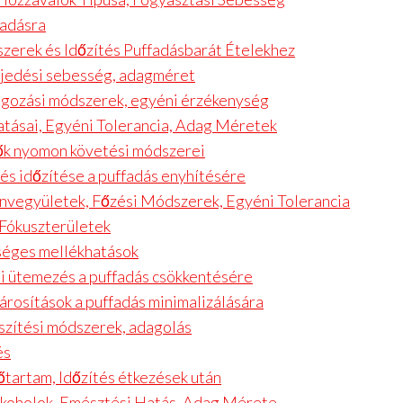
fadásra
szerek és Időzítés Puffadásbarát Ételekhez
erjedési sebesség, adagméret
dolgozási módszerek, egyéni érzékenység
atásai, Egyéni Tolerancia, Adag Méretek
zők nyomon követési módszerei
és időzítése a puffadás enyhítésére
nvegyületek, Főzési Módszerek, Egyéni Tolerancia
 Fókuszterületek
tséges mellékhatások
si ütemezés a puffadás csökkentésére
párosítások a puffadás minimalizálására
zítési módszerek, adagolás
és
őtartam, Időzítés étkezések után
lkoholok, Emésztési Hatás, Adag Mérete