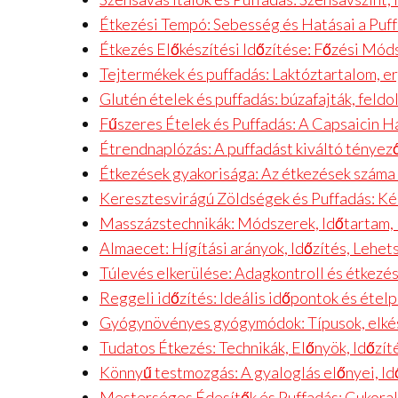
Étkezési Tempó: Sebesség és Hatásai a Puf
Étkezés Előkészítési Időzítése: Főzési Mód
Tejtermékek és puffadás: Laktóztartalom, 
Glutén ételek és puffadás: búzafajták, fel
Fűszeres Ételek és Puffadás: A Capsaicin H
Étrendnaplózás: A puffadást kiváltó ténye
Étkezések gyakorisága: Az étkezések száma 
Keresztesvirágú Zöldségek és Puffadás: Ké
Masszázstechnikák: Módszerek, Időtartam,
Almaecet: Hígítási arányok, Időzítés, Lehe
Túlevés elkerülése: Adagkontroll és étkezé
Reggeli időzítés: Ideális időpontok és étel
Gyógynövényes gyógymódok: Típusok, elkés
Tudatos Étkezés: Technikák, Előnyök, Időzít
Könnyű testmozgás: A gyaloglás előnyei, Id
Mesterséges Édesítők és Puffadás: Cukora