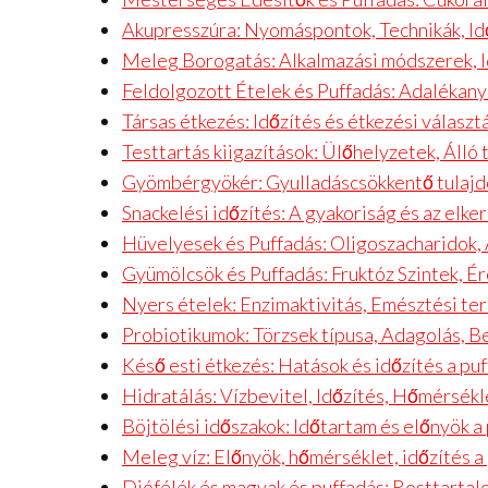
Akupresszúra: Nyomáspontok, Technikák, I
Meleg Borogatás: Alkalmazási módszerek, I
Feldolgozott Ételek és Puffadás: Adalékany
Társas étkezés: Időzítés és étkezési választ
Testtartás kiigazítások: Ülőhelyzetek, Álló 
Gyömbérgyökér: Gyulladáscsökkentő tulajd
Snackelési időzítés: A gyakoriság és az elke
Hüvelyesek és Puffadás: Oligoszacharidok, Á
Gyümölcsök és Puffadás: Fruktóz Szintek, 
Nyers ételek: Enzimaktivitás, Emésztési ter
Probiotikumok: Törzsek típusa, Adagolás, Be
Késő esti étkezés: Hatások és időzítés a pu
Hidratálás: Vízbevitel, Időzítés, Hőmérsékl
Böjtölési időszakok: Időtartam és előnyök 
Meleg víz: Előnyök, hőmérséklet, időzítés a
Diófélék és magvak és puffadás: Rosttarta