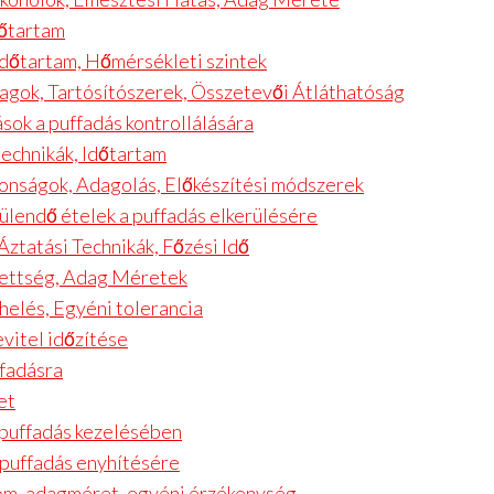
dőtartam
dőtartam, Hőmérsékleti szintek
agok, Tartósítószerek, Összetevői Átláthatóság
ások a puffadás kontrollálására
technikák, Időtartam
onságok, Adagolás, Előkészítési módszerek
rülendő ételek a puffadás elkerülésére
ztatási Technikák, Főzési Idő
Érettség, Adag Méretek
helés, Egyéni tolerancia
vitel időzítése
ffadásra
et
a puffadás kezelésében
 puffadás enyhítésére
lom, adagméret, egyéni érzékenység