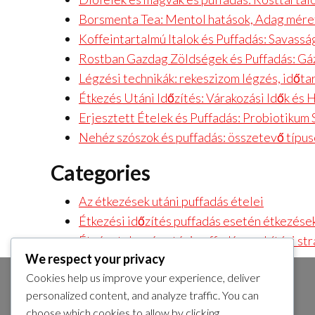
Borsmenta Tea: Mentol hatások, Adag méret
Koffeintartalmú Italok és Puffadás: Savass
Rostban Gazdag Zöldségek és Puffadás: Gá
Légzési technikák: rekeszizom légzés, időta
Étkezés Utáni Időzítés: Várakozási Idők és 
Erjesztett Ételek és Puffadás: Probiotikum
Nehéz szószok és puffadás: összetevő típus
Categories
Az étkezések utáni puffadás ételei
Étkezési időzítés puffadás esetén étkezése
Étvágytalanság utáni puffadás enyhítési str
We respect your privacy
Cookies help us improve your experience, deliver
personalized content, and analyze traffic. You can
KERESÉS
choose which cookies to allow by clicking