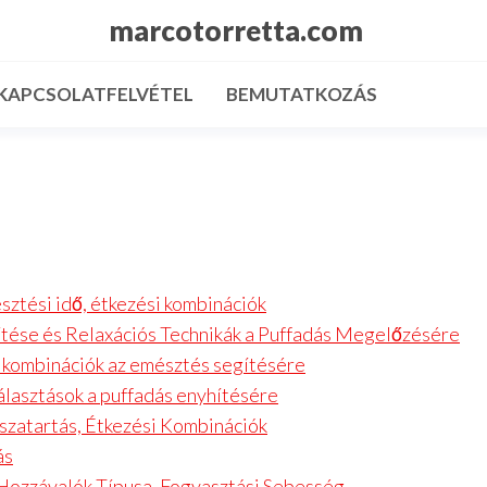
marcotorretta.com
KAPCSOLATFELVÉTEL
BEMUTATKOZÁS
észtési idő, étkezési kombinációk
zítése és Relaxációs Technikák a Puffadás Megelőzésére
l kombinációk az emésztés segítésére
álasztások a puffadás enyhítésére
sszatartás, Étkezési Kombinációk
ás
, Hozzávalók Típusa, Fogyasztási Sebesség