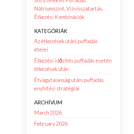
Sós Ételek és Puffadás:
Nátriumszint, Vízvisszatartás,
Étkezési Kombinációk
KATEGÓRIÁK
Az étkezések utáni puffadás
ételei
Étkezési időzítés puffadás esetén
étkezések után
Étvágytalanság utáni puffadás
enyhítési stratégiái
ARCHÍVUM
March 2026
February 2026