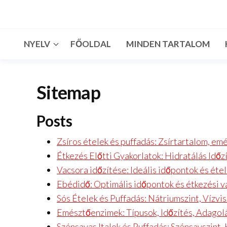
Skip
to
the
NYELV
FŐOLDAL
MINDEN TARTALOM
content
Sitemap
Posts
Zsíros ételek és puffadás: Zsírtartalom, em
Étkezés Előtti Gyakorlatok: Hidratálás Idő
Vacsora időzítése: Ideális időpontok és éte
Ebédidő: Optimális időpontok és étkezési v
Sós Ételek és Puffadás: Nátriumszint, Vízvi
Emésztőenzimek: Típusok, Időzítés, Adagol
Szénsavas Italok és Puffadás: Szénsavszint