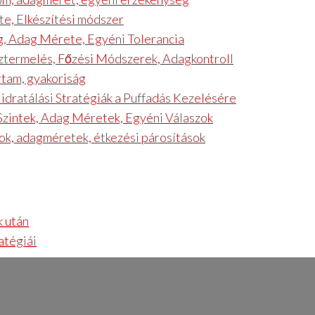
e, Elkészítési módszer
ág, Adag Mérete, Egyéni Tolerancia
ztermelés, Főzési Módszerek, Adagkontroll
rtam, gyakoriság
Hidratálási Stratégiák a Puffadás Kezelésére
 Szintek, Adag Méretek, Egyéni Válaszok
ok, adagméretek, étkezési párosítások
k után
atégiái