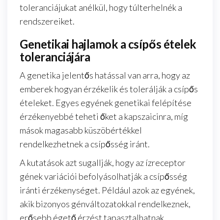
toleranciájukat anélkül, hogy túlterhelnék a
rendszereiket.
Genetikai hajlamok a csípős ételek
toleranciájára
A genetika jelentős hatással van arra, hogy az
emberek hogyan érzékelik és tolerálják a csípős
ételeket. Egyes egyének genetikai felépítése
érzékenyebbé teheti őket a kapszaicinra, míg
mások magasabb küszöbértékkel
rendelkezhetnek a csípősség iránt.
A kutatások azt sugallják, hogy az ízreceptor
gének variációi befolyásolhatják a csípősség
iránti érzékenységet. Például azok az egyének,
akik bizonyos génváltozatokkal rendelkeznek,
erősebb égető érzést tapasztalhatnak