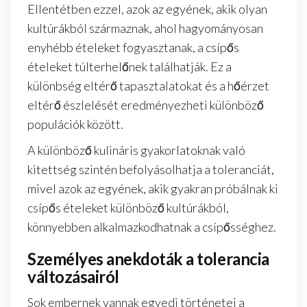
Ellentétben ezzel, azok az egyének, akik olyan
kultúrákból származnak, ahol hagyományosan
enyhébb ételeket fogyasztanak, a csípős
ételeket túlterhelőnek találhatják. Ez a
különbség eltérő tapasztalatokat és a hőérzet
eltérő észlelését eredményezheti különböző
populációk között.
A különböző kulináris gyakorlatoknak való
kitettség szintén befolyásolhatja a toleranciát,
mivel azok az egyének, akik gyakran próbálnak ki
csípős ételeket különböző kultúrákból,
könnyebben alkalmazkodhatnak a csípősséghez.
Személyes anekdoták a tolerancia
változásairól
Sok embernek vannak egyedi történetei a