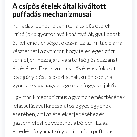
A csípős ételek által kiváltott
puffadás mechanizmusai
Puffadás léphet fel, amikor a csípős ételek
irritálják a gyomor nyálkahártyáját, gyulladást
és kellemetlenséget okozva. Ez az irritáció arra
késztetheti a gyomrot, hogy felesleges gázt
termeljen, hozzájárulva a teltség és duzzanat
érzéséhez. Ezenkívül a csípős ételek fokozott
levegőnyelést is okozhatnak, különösen, ha
gyorsan vagy nagy adagokban fogyasztják őket.
Egy másik mechanizmus a gyomor emésztésének
lelassulásával kapcsolatos egyes egyének
esetében, ami az ételek erjedéséhez és
gáztermeléshez vezethet a bélben. Ez az
erjedési folyamat súlyosbíthatja a puffadás