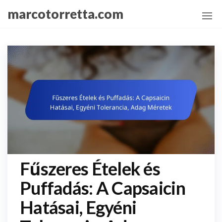
Skip
marcotorretta.com
to
the
content
Fűszeres Ételek és
Puffadás: A Capsaicin
Hatásai, Egyéni