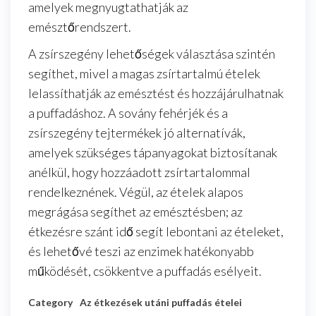
amelyek megnyugtathatják az
emésztőrendszert.
A zsírszegény lehetőségek választása szintén
segíthet, mivel a magas zsírtartalmú ételek
lelassíthatják az emésztést és hozzájárulhatnak
a puffadáshoz. A sovány fehérjék és a
zsírszegény tejtermékek jó alternatívák,
amelyek szükséges tápanyagokat biztosítanak
anélkül, hogy hozzáadott zsírtartalommal
rendelkeznének. Végül, az ételek alapos
megrágása segíthet az emésztésben; az
étkezésre szánt idő segít lebontani az ételeket,
és lehetővé teszi az enzimek hatékonyabb
működését, csökkentve a puffadás esélyeit.
Category
Az étkezések utáni puffadás ételei