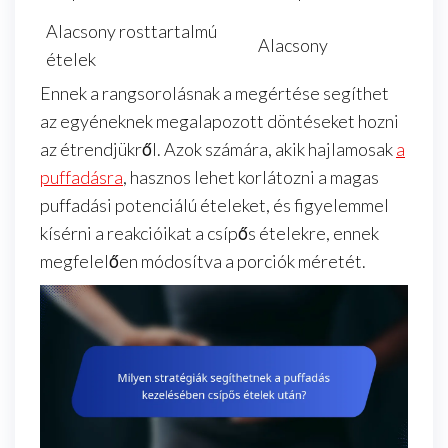
Alacsony rosttartalmú
Alacsony
ételek
Ennek a rangsorolásnak a megértése segíthet
az egyéneknek megalapozott döntéseket hozni
az étrendjükről. Azok számára, akik hajlamosak
a
puffadásra
, hasznos lehet korlátozni a magas
puffadási potenciálú ételeket, és figyelemmel
kísérni a reakcióikat a csípős ételekre, ennek
megfelelően módosítva a porciók méretét.