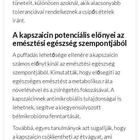
tüneteit, különösen azoknál, akik alacsonyabb
toleranciával rendelkeznek a csípős ételek
iránt.
A kapszaicin potenciális előnyei az
emésztési egészség szempontjából
A puffadás lehetősége ellenére a kapszaicin
számos előnyt kínál az emésztési egészség
szempontjából. Kimutatták, hogy elősegíti az
egészséges emésztést a metabolikus ráta
növelésével és a zsírégetés fokozásával. A
kapszaicinnek antimikrobiális tulajdonságai is
lehetnek, segítve a kiegyensúlyozott
bélmikrobióma fenntartását.
Továbbá, egyes tanulmányok azt sugallják, hogy
a kapszaicin csökkentheti az étvágyat, ami