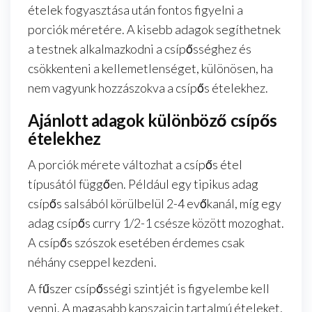
ételek fogyasztása után fontos figyelni a
porciók méretére. A kisebb adagok segíthetnek
a testnek alkalmazkodni a csípősséghez és
csökkenteni a kellemetlenséget, különösen, ha
nem vagyunk hozzászokva a csípős ételekhez.
Ajánlott adagok különböző csípős
ételekhez
A porciók mérete változhat a csípős étel
típusától függően. Például egy tipikus adag
csípős salsából körülbelül 2-4 evőkanál, míg egy
adag csípős curry 1/2-1 csésze között mozoghat.
A csípős szószok esetében érdemes csak
néhány cseppel kezdeni.
A fűszer csípősségi szintjét is figyelembe kell
venni. A magasabb kapszaicin tartalmú ételeket,