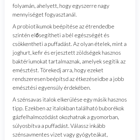
folyamán, ahelyett, hogy egyszerre nagy
mennyiséget fogyasztanál.
A probiotikumok beépítése az étrendedbe
szintén elősegítheti a bél egészségét és
csökkentheti a puffadást. Az olyan ételek, mint a
joghurt, kefir és erjesztett zöldségek hasznos
baktériumokat tartalmaznak, amelyek segítik az
emésztést. Törekedj arra, hogy ezeket
rendszeresen beépítsd az étkezéseidbe a jobb
emésztési egyensúly érdekében.
A szénsavas italok elkerülése egy másik hasznos
tipp. Ezekben az italokban található buborékok
gázfelhalmozódást okozhatnak a gyomorban,
súlyosbítva a puffadást. Válassz inkább
szénsavmentes vizet vagy gyógyteákat,