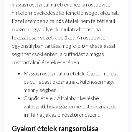
magas rosttartalmú étrendhez, a rostbevitel
hirtelen növekedése kellemetlenséget okozhat.
Ezzel szemben a csípős ételek nem feltétlenül
okoznak ugyanilyen kumulatív hatást, ha
fokozatosan vezetik be őket. A rostbevitel
egyensúlyban tartása megfelelő hidratálással
segíthet csökkenteni a puffadást a magas
rosttartalmú ételek esetében.
Magas rosttartalmú ételek: Gáztermelést
és puffadást okozhatnak, különösen nagy
mennyiségben.
Csípős ételek: Általában kevésbé
valószínű, hogy gáztermelést okoznak, de
irritálhatják az emésztőrendszert.
Gyakori ételek rangsorolása