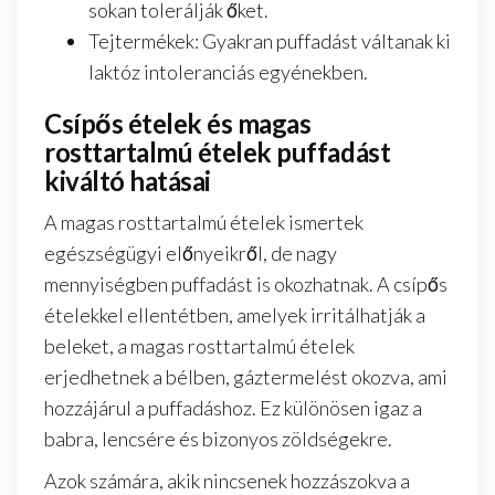
sokan tolerálják őket.
Tejtermékek: Gyakran puffadást váltanak ki
laktóz intoleranciás egyénekben.
Csípős ételek és magas
rosttartalmú ételek puffadást
kiváltó hatásai
A magas rosttartalmú ételek ismertek
egészségügyi előnyeikről, de nagy
mennyiségben puffadást is okozhatnak. A csípős
ételekkel ellentétben, amelyek irritálhatják a
beleket, a magas rosttartalmú ételek
erjedhetnek a bélben, gáztermelést okozva, ami
hozzájárul a puffadáshoz. Ez különösen igaz a
babra, lencsére és bizonyos zöldségekre.
Azok számára, akik nincsenek hozzászokva a