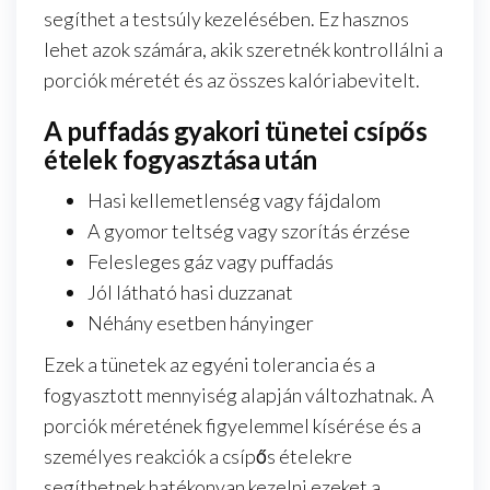
segíthet a testsúly kezelésében. Ez hasznos
lehet azok számára, akik szeretnék kontrollálni a
porciók méretét és az összes kalóriabevitelt.
A puffadás gyakori tünetei csípős
ételek fogyasztása után
Hasi kellemetlenség vagy fájdalom
A gyomor teltség vagy szorítás érzése
Felesleges gáz vagy puffadás
Jól látható hasi duzzanat
Néhány esetben hányinger
Ezek a tünetek az egyéni tolerancia és a
fogyasztott mennyiség alapján változhatnak. A
porciók méretének figyelemmel kísérése és a
személyes reakciók a csípős ételekre
segíthetnek hatékonyan kezelni ezeket a