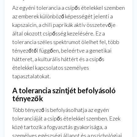
Az egyéni tolerancia a csípős ételekkel szemben
az emberek különböző képességét jelenti a
kapszaicin, a chili paprikák aktív összetevője
által okozott csípősség kezelésére. Ez a
tolerancia széles spektrumot ölelhet fel, több
tényezőtől függően, beleértve a genetikai
hátteret, a kulturális háttért és a csípős
ételekkel kapcsolatos személyes
tapasztalatokat.
A tolerancia szintjét befolyásoló
tényezők
Több tényező is befolyásolhatja az egyén
toleranciáját a csípős ételekkel szemben. Ezek
közé tartozik a fogyasztás gyakorisága, a
személyes egészségi állapot és a pszichológiai