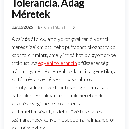
Tolerancia, Adag
Méretek
02/03/2026
By
Clara Mitchell
0
A csípős ételek, amelyeket gyakran élveznek
merész ízeik miatt, néha puffadást okozhatnak a
kapszaicin miatt, amely irritálhatja a gyomor-bél
traktust. Az
egyéni tolerancia
a fűszeresség
iránt nagymértékben változik, amit a genetika, a
kultúra és a személyes tapasztalatok
befolyásolnak, ezért fontos megérteni a saját
határokat. Ezenkívül a porciók méretének
kezelése segíthet csökkenteni a
kellemetlenséget, és lehetővé teszi a test
számára, hogy kényelmesebben alkalmazkodjon
a csípősséghez.