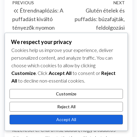
Post
Previous
PREVIOUS
NEXT
Next
Étrendnaplózás: A
Glutén ételek és
navigation
Post
Post
puffadást kiváltó
puffadás: búzafajták,
tényezők nyomon
feldolgozási
követési módszerei
módszerek, egyéni
We respect your privacy
érzékenység
Cookies help us improve your experience, deliver
personalized content, and analyze traffic. You can
About The Author
choose which cookies to allow by clicking
Clara Mitchell
Customize
. Click
Accept All
to consent or
Reject
Clara Mitchell táplálkozási lelkesedésű és
All
to decline non-essential cookies.
wellness coach, aki elkötelezett amellett, hogy
Customize
segítse az embereket jobban megérteni a
testüket. A kiváltó okok feltérképezésére és az
Reject All
étkezési rutinokra összpontosítva gyakorlati
Accept All
tanácsokat ad az étkezések utáni puffadás
kezelésére. Clara hisz abban, hogy a tudatos