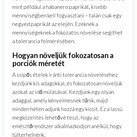
mint például a habanero paprikát, kisebb
mennyiségben kell fogyasztani – talán csak egy
negyed paprikát az elején. Ezeknek a
mennyiségeknek a fokozatos növelése segíthet
a tolerancia felmérésében.
Hogyan növeljük fokozatosan a
porciók méretét
A csípős ételek iránti tolerancia növeléséhez
kezdjünk kis adagokkal, és fokozatosan növeljük
azokat az idő múlásával. Kezdjünk egy olyan
adaggal, amely kényelmesnek tűnik, majd
minden héten adjunk hozzá egy kicsit. Ez a lassú
megközelítés lehetővé teszi, hogy az
emésztőrendszer alkalmazkodjon anélkül, hogy
túlterhelnénk.