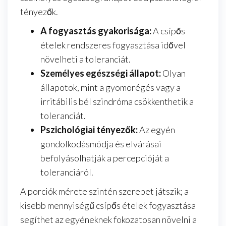
tényezők.
A fogyasztás gyakorisága:
A csípős
ételek rendszeres fogyasztása idővel
növelheti a toleranciát.
Személyes egészségi állapot:
Olyan
állapotok, mint a gyomorégés vagy a
irritábilis bél szindróma csökkenthetik a
toleranciát.
Pszichológiai tényezők:
Az egyén
gondolkodásmódja és elvárásai
befolyásolhatják a percepcióját a
toleranciáról.
A porciók mérete szintén szerepet játszik; a
kisebb mennyiségű csípős ételek fogyasztása
segíthet az egyéneknek fokozatosan növelni a