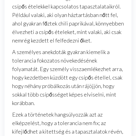
csípős ételekkel kapcsolatos tapasztalataikról.
Például valaki, aki olyan háztartásban nőtt fel,
ahol gyakran főztek chili paprikával, könnyebben
élvezheti a csípős ételeket, mint valaki, aki csak
nemrég kezdett el felfedezni őket.
A személyes anekdoták gyakran kiemelik a
tolerancia fokozatos növekedésének
folyamatát. Egy személy visszaemlékezhet arra,
hogy kezdetben küzdött egy csípős étellel, csak
hogy néhány próbálkozás után rájöjjön, hogy
sokkal több csípősséget képes elviselni, mint
korábban.
Ezek a történetek hangsúlyozzák azt az
elképzelést, hogy a tolerancia nem fix; az
kifejlődhet a kitettség és a tapasztalatok révén,