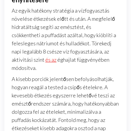
Az egyik hatékony stratégia a vízfogyasztás
növelése étkezések előtt és után. A megfelelő
hidratáltság segíti az emésztést, és
csökkentheti a puffadást azáltal, hogy kiöblíti a
felesleges nátriumot és hulladékot. Törekedj
napi legalább 8 csésze víz fogyasztására, az
aktivitási szint
és az
éghajlat függvényében
módosítva.
A kisebb porciók jelentősen befolyásolhatják,
hogyan reagál a tested a csípős ételekre. A
kevesebb étkezés egyszerre lehetővé teszi az
emésztőrendszer számára, hogy hatékonyabban
dolgozza fel az ételeket, minimalizálva a
puffadás kockázatát. Fontold meg, hogy az
étkezéseket kisebb adagokra osztod a nap