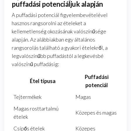
puffadási potenciáljuk alapján
A puffadási potenciál figyelembevételével
hasznos rangsorolni az ételeket a
kellemetlenség okozásának valószínűsége
alapján. Az alábbiakban egy általános
rangsorolás található a gyakori ételekről, a
legvalószínűbb puffadástól a legkevésbé
valószínű puffadásig:
Puffadási
Étel típusa
potenciál
Tejtermékek
Magas
Magas rosttartalmú
Közepes és magas
ételek
Csípős ételek
Közepes