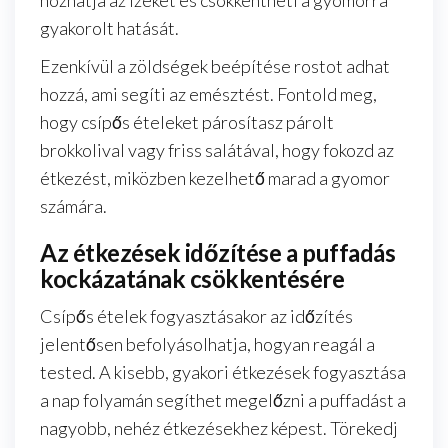
gyakorolt hatását.
Ezenkívül a zöldségek beépítése rostot adhat
hozzá, ami segíti az emésztést. Fontold meg,
hogy csípős ételeket párosítasz párolt
brokkolival vagy friss salátával, hogy fokozd az
étkezést, miközben kezelhető marad a gyomor
számára.
Az étkezések időzítése a puffadás
kockázatának csökkentésére
Csípős ételek fogyasztásakor az időzítés
jelentősen befolyásolhatja, hogyan reagál a
tested. A kisebb, gyakori étkezések fogyasztása
a nap folyamán segíthet megelőzni a puffadást a
nagyobb, nehéz étkezésekhez képest. Törekedj