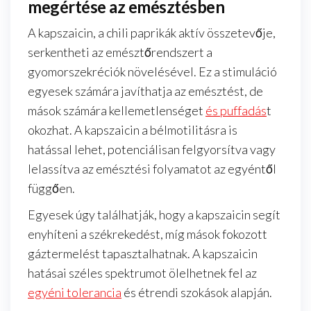
megértése az emésztésben
A kapszaicin, a chili paprikák aktív összetevője,
serkentheti az emésztőrendszert a
gyomorszekréciók növelésével. Ez a stimuláció
egyesek számára javíthatja az emésztést, de
mások számára kellemetlenséget
és puffadás
t
okozhat. A kapszaicin a bélmotilitásra is
hatással lehet, potenciálisan felgyorsítva vagy
lelassítva az emésztési folyamatot az egyéntől
függően.
Egyesek úgy találhatják, hogy a kapszaicin segít
enyhíteni a székrekedést, míg mások fokozott
gáztermelést tapasztalhatnak. A kapszaicin
hatásai széles spektrumot ölelhetnek fel az
egyéni tolerancia
és étrendi szokások alapján.