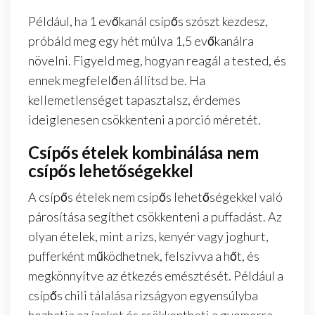
Például, ha 1 evőkanál csípős szószt kezdesz,
próbáld meg egy hét múlva 1,5 evőkanálra
növelni. Figyeld meg, hogyan reagál a tested, és
ennek megfelelően állítsd be. Ha
kellemetlenséget tapasztalsz, érdemes
ideiglenesen csökkenteni a porció méretét.
Csípős ételek kombinálása nem
csípős lehetőségekkel
A csípős ételek nem csípős lehetőségekkel való
párosítása segíthet csökkenteni a puffadást. Az
olyan ételek, mint a rizs, kenyér vagy joghurt,
pufferként működhetnek, felszívva a hőt, és
megkönnyítve az étkezés emésztését. Például a
csípős chili tálalása rizságyon egyensúlyba
hozhatja az ízeket és csökkentheti a gyomorra