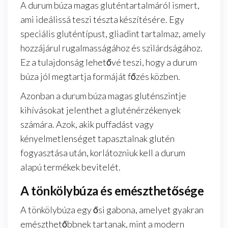
A durum búza magas gluténtartalmáról ismert,
ami ideálissá teszi tészta készítésére. Egy
speciális gluténtípust, gliadint tartalmaz, amely
hozzájárul rugalmasságához és szilárdságához.
Ez a tulajdonság lehetővé teszi, hogy a durum
búza jól megtartja formáját főzés közben.
Azonban a durum búza magas gluténszintje
kihívásokat jelenthet a gluténérzékenyek
számára. Azok, akik puffadást vagy
kényelmetlenséget tapasztalnak glutén
fogyasztása után, korlátozniuk kell a durum
alapú termékek bevitelét.
A tönkölybúza és emészthetősége
A tönkölybúza egy ősi gabona, amelyet gyakran
emészthetőbbnek tartanak, mint a modern