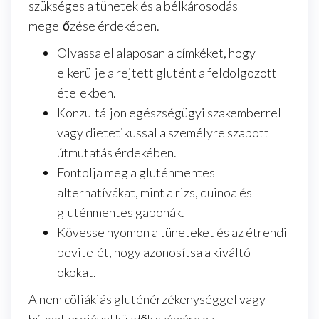
szükséges a tünetek és a bélkárosodás
megelőzése érdekében.
Olvassa el alaposan a címkéket, hogy
elkerülje a rejtett glutént a feldolgozott
ételekben.
Konzultáljon egészségügyi szakemberrel
vagy dietetikussal a személyre szabott
útmutatás érdekében.
Fontolja meg a gluténmentes
alternatívákat, mint a rizs, quinoa és
gluténmentes gabonák.
Kövesse nyomon a tüneteket és az étrendi
bevitelét, hogy azonosítsa a kiváltó
okokat.
A nem cöliákiás gluténérzékenységgel vagy
búzaallergiával küzdők számára az