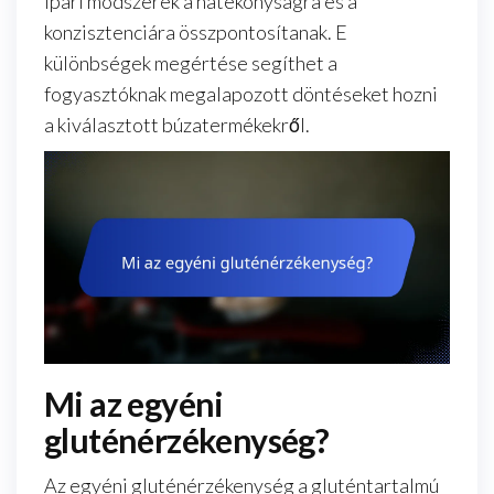
ipari módszerek a hatékonyságra és a
konzisztenciára összpontosítanak. E
különbségek megértése segíthet a
fogyasztóknak megalapozott döntéseket hozni
a kiválasztott búzatermékekről.
Mi az egyéni
gluténérzékenység?
Az egyéni gluténérzékenység a gluténtartalmú