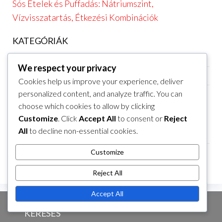
Sós Ételek és Puffadás: Nátriumszint,
Vízvisszatartás, Étkezési Kombinációk
KATEGÓRIÁK
Az étkezések utáni puffadás ételei
We respect your privacy
Étkezési időzítés puffadás esetén étkezések után
Cookies help us improve your experience, deliver
Étvágytalanság utáni puffadás enyhítési stratégiái
personalized content, and analyze traffic. You can
choose which cookies to allow by clicking
ARCHÍVUM
Customize
. Click
Accept All
to consent or
Reject
All
to decline non-essential cookies.
March 2026
February 2026
Customize
Reject All
Accept All
KERESÉS