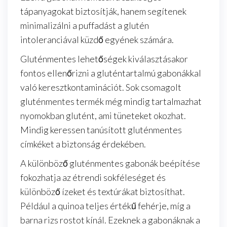
tápanyagokat biztosítják, hanem segítenek
minimalizálni a puffadást a glutén
intoleranciával küzdő egyének számára.
Gluténmentes lehetőségek kiválasztásakor
fontos ellenőrizni a gluténtartalmú gabonákkal
való keresztkontaminációt. Sok csomagolt
gluténmentes termék még mindig tartalmazhat
nyomokban glutént, ami tüneteket okozhat.
Mindig keressen tanúsított gluténmentes
címkéket a biztonság érdekében.
A különböző gluténmentes gabonák beépítése
fokozhatja az étrendi sokféleséget és
különböző ízeket és textúrákat biztosíthat.
Például a quinoa teljes értékű fehérje, míg a
barna rizs rostot kínál. Ezeknek a gabonáknak a