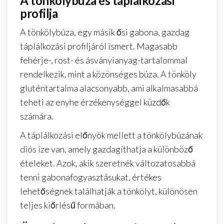
A tönkölybúza és táplálkozási
profilja
A tönkölybúza, egy másik ősi gabona, gazdag
táplálkozási profiljáról ismert. Magasabb
fehérje-, rost- és ásványianyag-tartalommal
rendelkezik, mint a közönséges búza. A tönköly
gluténtartalma alacsonyabb, ami alkalmasabbá
teheti az enyhe érzékenységgel küzdők
számára.
A táplálkozási előnyök mellett a tönkölybúzának
diós íze van, amely gazdagíthatja a különböző
ételeket. Azok, akik szeretnék változatosabbá
tenni gabonafogyasztásukat, értékes
lehetőségnek találhatják a tönkölyt, különösen
teljes kiőrlésű formában.