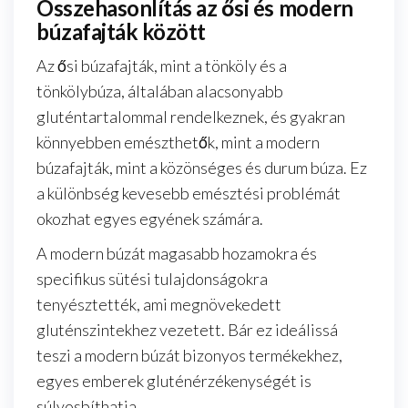
Összehasonlítás az ősi és modern
búzafajták között
Az ősi búzafajták, mint a tönköly és a
tönkölybúza, általában alacsonyabb
gluténtartalommal rendelkeznek, és gyakran
könnyebben emészthetők, mint a modern
búzafajták, mint a közönséges és durum búza. Ez
a különbség kevesebb emésztési problémát
okozhat egyes egyének számára.
A modern búzát magasabb hozamokra és
specifikus sütési tulajdonságokra
tenyésztették, ami megnövekedett
gluténszintekhez vezetett. Bár ez ideálissá
teszi a modern búzát bizonyos termékekhez,
egyes emberek gluténérzékenységét is
súlyosbíthatja.