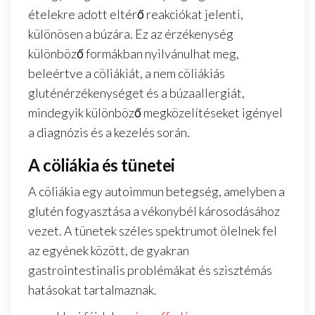
ételekre adott eltérő reakciókat jelenti,
különösen a búzára. Ez az érzékenység
különböző formákban nyilvánulhat meg,
beleértve a cöliákiát, a nem cöliákiás
gluténérzékenységet és a búzaallergiát,
mindegyik különböző megközelítéseket igényel
a diagnózis és a kezelés során.
A cöliákia és tünetei
A cöliákia egy autoimmun betegség, amelyben a
glutén fogyasztása a vékonybél károsodásához
vezet. A tünetek széles spektrumot ölelnek fel
az egyének között, de gyakran
gastrointestinalis problémákat és szisztémás
hatásokat tartalmaznak.