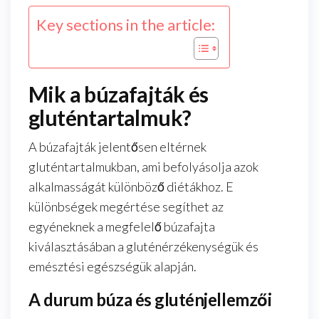
Key sections in the article:
Mik a búzafajták és
gluténtartalmuk?
A búzafajták jelentősen eltérnek
gluténtartalmukban, ami befolyásolja azok
alkalmasságát különböző diétákhoz. E
különbségek megértése segíthet az
egyéneknek a megfelelő búzafajta
kiválasztásában a gluténérzékenységük és
emésztési egészségük alapján.
A durum búza és gluténjellemzői