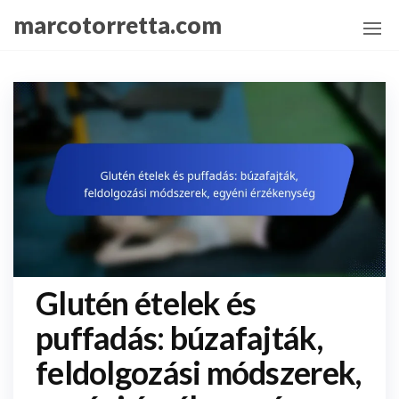
Skip
marcotorretta.com
to
the
content
Glutén ételek és
puffadás: búzafajták,
feldolgozási módszerek,