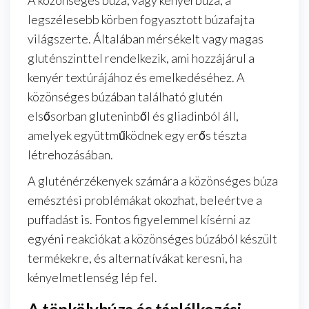
A közönséges búza, vagy kenyérbúza, a
legszélesebb körben fogyasztott búzafajta
világszerte. Általában mérsékelt vagy magas
gluténszinttel rendelkezik, ami hozzájárul a
kenyér textúrájához és emelkedéséhez. A
közönséges búzában található glutén
elsősorban gluteninből és gliadinból áll,
amelyek együttműködnek egy erős tészta
létrehozásában.
A gluténérzékenyek számára a közönséges búza
emésztési problémákat okozhat, beleértve a
puffadást is. Fontos figyelemmel kísérni az
egyéni reakciókat a közönséges búzából készült
termékekre, és alternatívákat keresni, ha
kényelmetlenség lép fel.