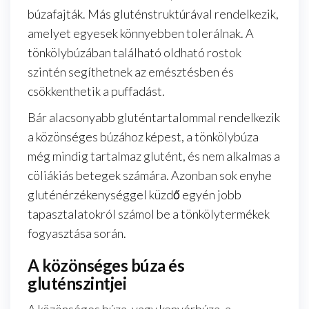
búzafajták. Más gluténstruktúrával rendelkezik,
amelyet egyesek könnyebben tolerálnak. A
tönkölybúzában található oldható rostok
szintén segíthetnek az emésztésben és
csökkenthetik a puffadást.
Bár alacsonyabb gluténtartalommal rendelkezik
a közönséges búzához képest, a tönkölybúza
még mindig tartalmaz glutént, és nem alkalmas a
cöliákiás betegek számára. Azonban sok enyhe
gluténérzékenységgel küzdő egyén jobb
tapasztalatokról számol be a tönkölytermékek
fogyasztása során.
A közönséges búza és
gluténszintjei