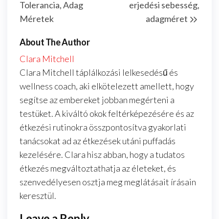
Tolerancia, Adag
erjedési sebesség,
Méretek
adagméret
About The Author
Clara Mitchell
Clara Mitchell táplálkozási lelkesedésű és
wellness coach, aki elkötelezett amellett, hogy
segítse az embereket jobban megérteni a
testüket. A kiváltó okok feltérképezésére és az
étkezési rutinokra összpontosítva gyakorlati
tanácsokat ad az étkezések utáni puffadás
kezelésére. Clara hisz abban, hogy a tudatos
étkezés megváltoztathatja az életeket, és
szenvedélyesen osztja meg meglátásait írásain
keresztül.
Leave a Reply