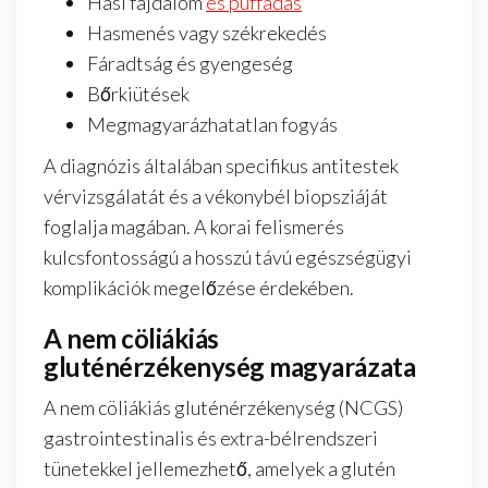
Hasi fájdalom
és puffadás
Hasmenés vagy székrekedés
Fáradtság és gyengeség
Bőrkiütések
Megmagyarázhatatlan fogyás
A diagnózis általában specifikus antitestek
vérvizsgálatát és a vékonybél biopsziáját
foglalja magában. A korai felismerés
kulcsfontosságú a hosszú távú egészségügyi
komplikációk megelőzése érdekében.
A nem cöliákiás
gluténérzékenység magyarázata
A nem cöliákiás gluténérzékenység (NCGS)
gastrointestinalis és extra-bélrendszeri
tünetekkel jellemezhető, amelyek a glutén