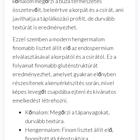
kőmalom megőrzi a búza természetes
összetevőit, beleértve a korpát és a csírát, ami
javíthatja a táplálkozási profilt, de durvább
textúrát is eredményezhet.
Ezzel szemben a modern hengermalom
finomabb lisztet állít elő az endospermium
elválasztásával a korpától és a csírától. Ez a
folyamat finomabb gluténstruktúrát
eredményezhet, amelyet gyakran előnyben
részesítenek a kenyérkészítés során, mivel
képes levegőt csapdába ejteni és kívánatos
emelkedést létrehozni.
Kőmalom: Megőrzi a tápanyagokat,
durvább textúra.
Hengermalom: Finom lisztet állít elő,
finomított gluténstruktúra.