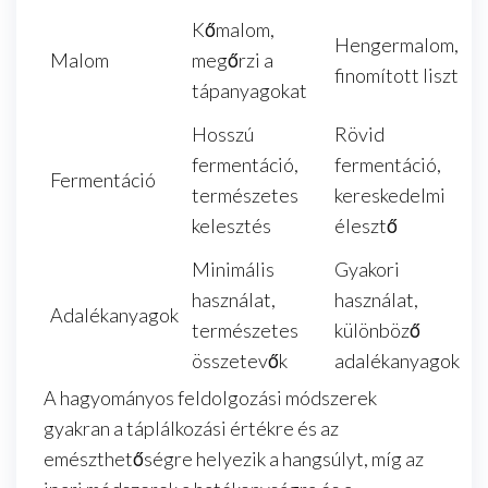
Kőmalom,
Hengermalom,
Malom
megőrzi a
finomított liszt
tápanyagokat
Hosszú
Rövid
fermentáció,
fermentáció,
Fermentáció
természetes
kereskedelmi
kelesztés
élesztő
Minimális
Gyakori
használat,
használat,
Adalékanyagok
természetes
különböző
összetevők
adalékanyagok
A hagyományos feldolgozási módszerek
gyakran a táplálkozási értékre és az
emészthetőségre helyezik a hangsúlyt, míg az