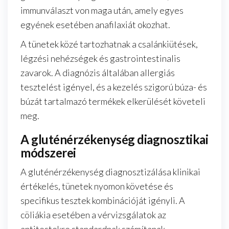
immunválaszt von maga után, amely egyes
egyének esetében anafilaxiát okozhat.
A tünetek közé tartozhatnak a csalánkiütések,
légzési nehézségek és gastrointestinalis
zavarok. A diagnózis általában allergiás
tesztelést igényel, és a kezelés szigorú búza- és
búzát tartalmazó termékek elkerülését követeli
meg.
A gluténérzékenység diagnosztikai
módszerei
A gluténérzékenység diagnosztizálása klinikai
értékelés, tünetek nyomon követése és
specifikus tesztek kombinációját igényli. A
cöliákia esetében a vérvizsgálatok az
antitestekre standardnak számítanak,