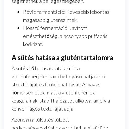
segíthetnek a bél egészségében.
Rövid fermentáció: Kevesebb lebontás,
magasabb gluténszintek.
Hosszú fermentáció: Javított
emészthetőség, alacsonyabb puffadási
kockázat.
A sütés hatása a gluténtartalomra
A sütés hő hatására átalakítja a
gluténfehérjéket, ami befolyásolhatja azok
struktúráját és funkcionalitását. A magas
hőmérsékletek miatt a gluténfehérjék
koagulálnak, stabil hálózatot alkotva, amely a
kenyér rágós textúráját adja.
Azonban a túlsütés túlzott
nedvességvesztéshez vezethet, ami sűrűbb