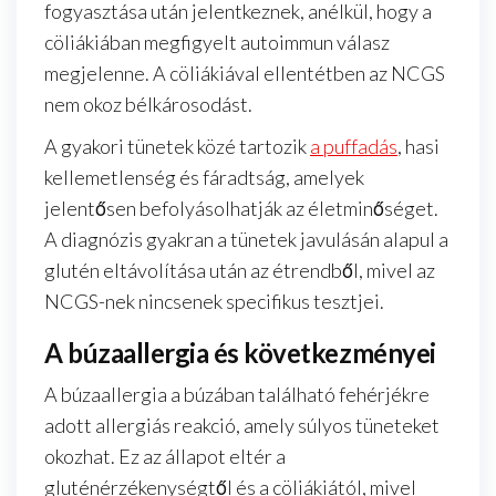
fogyasztása után jelentkeznek, anélkül, hogy a
cöliákiában megfigyelt autoimmun válasz
megjelenne. A cöliákiával ellentétben az NCGS
nem okoz bélkárosodást.
A gyakori tünetek közé tartozik
a puffadás
, hasi
kellemetlenség és fáradtság, amelyek
jelentősen befolyásolhatják az életminőséget.
A diagnózis gyakran a tünetek javulásán alapul a
glutén eltávolítása után az étrendből, mivel az
NCGS-nek nincsenek specifikus tesztjei.
A búzaallergia és következményei
A búzaallergia a búzában található fehérjékre
adott allergiás reakció, amely súlyos tüneteket
okozhat. Ez az állapot eltér a
gluténérzékenységtől és a cöliákiától, mivel