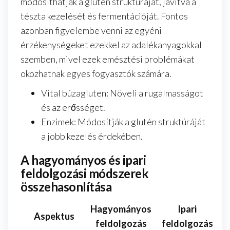
módosíthatják a glutén struktúráját, javítva a
tészta kezelését és fermentációját. Fontos
azonban figyelembe venni az egyéni
érzékenységeket ezekkel az adalékanyagokkal
szemben, mivel ezek emésztési problémákat
okozhatnak egyes fogyasztók számára.
Vital búzagluten: Növeli a rugalmasságot
és az erősséget.
Enzimek: Módosítják a glutén struktúráját
a jobb kezelés érdekében.
A hagyományos és ipari
feldolgozási módszerek
összehasonlítása
Hagyományos
Ipari
Aspektus
feldolgozás
feldolgozás