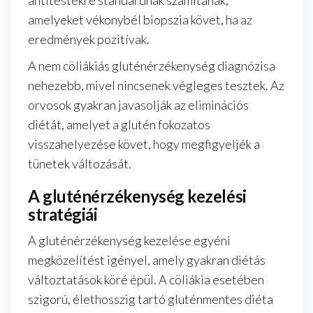
amelyeket vékonybél biopszia követ, ha az
eredmények pozitívak.
A nem cöliákiás gluténérzékenység diagnózisa
nehezebb, mivel nincsenek végleges tesztek. Az
orvosok gyakran javasolják az eliminációs
diétát, amelyet a glutén fokozatos
visszahelyezése követ, hogy megfigyeljék a
tünetek változását.
A gluténérzékenység kezelési
stratégiái
A gluténérzékenység kezelése egyéni
megközelítést igényel, amely gyakran diétás
változtatások köré épül. A cöliákia esetében
szigorú, élethosszig tartó gluténmentes diéta