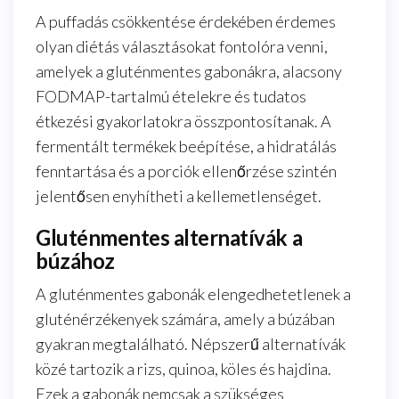
A puffadás csökkentése érdekében érdemes
olyan diétás választásokat fontolóra venni,
amelyek a gluténmentes gabonákra, alacsony
FODMAP-tartalmú ételekre és tudatos
étkezési gyakorlatokra összpontosítanak. A
fermentált termékek beépítése, a hidratálás
fenntartása és a porciók ellenőrzése szintén
jelentősen enyhítheti a kellemetlenséget.
Gluténmentes alternatívák a
búzához
A gluténmentes gabonák elengedhetetlenek a
gluténérzékenyek számára, amely a búzában
gyakran megtalálható. Népszerű alternatívák
közé tartozik a rizs, quinoa, köles és hajdina.
Ezek a gabonák nemcsak a szükséges