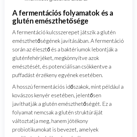
A fermentációs folyamatok és a
glutén emészthetősége
A fermentáció kulcsszerepet játszik a glutén
emészthetőségének javításában. A fermentáció
során az élesztő és a baktériumok lebontják a
gluténfehérjéket, megkönnyítve azok
emésztését, és potenciálisan csökkentve a
puffadást érzékeny egyének esetében.
A hosszú fermentációs időszakok, mint például a
kovászos kenyér esetében, jelentősen
javíthatják a glutén emészthetőségét. Ez a
folyamat nemcsak a glutén struktúráját
változtatja meg, hanem jótékony
probiotikumokat is bevezet, amelyek