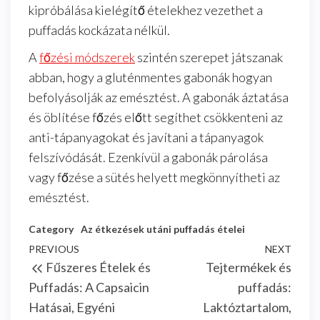
kipróbálása kielégítő ételekhez vezethet a
puffadás kockázata nélkül.
A
főzési módszerek
szintén szerepet játszanak
abban, hogy a gluténmentes gabonák hogyan
befolyásolják az emésztést. A gabonák áztatása
és öblítése főzés előtt segíthet csökkenteni az
anti-tápanyagokat és javítani a tápanyagok
felszívódását. Ezenkívül a gabonák párolása
vagy főzése a sütés helyett megkönnyítheti az
emésztést.
Category
Az étkezések utáni puffadás ételei
Post
Previous
PREVIOUS
NEXT
Next
Fűszeres Ételek és
Tejtermékek és
navigation
Post
Post
Puffadás: A Capsaicin
puffadás:
Hatásai, Egyéni
Laktóztartalom,