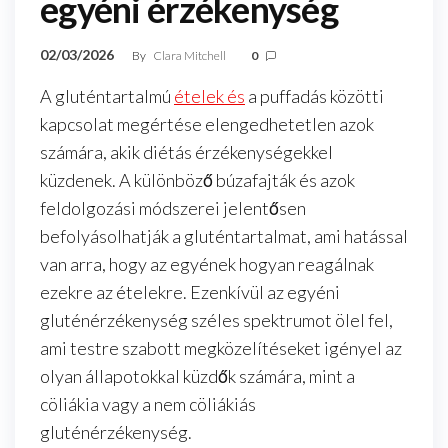
egyéni érzékenység
02/03/2026
By
Clara Mitchell
0
A gluténtartalmú
ételek és
a puffadás közötti
kapcsolat megértése elengedhetetlen azok
számára, akik diétás érzékenységekkel
küzdenek. A különböző búzafajták és azok
feldolgozási módszerei jelentősen
befolyásolhatják a gluténtartalmat, ami hatással
van arra, hogy az egyének hogyan reagálnak
ezekre az ételekre. Ezenkívül az egyéni
gluténérzékenység széles spektrumot ölel fel,
ami testre szabott megközelítéseket igényel az
olyan állapotokkal küzdők számára, mint a
cöliákia vagy a nem cöliákiás
gluténérzékenység.