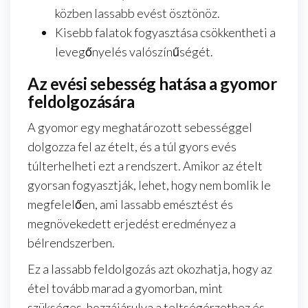
közben lassabb evést ösztönöz.
Kisebb falatok fogyasztása csökkentheti a
levegőnyelés valószínűségét.
Az evési sebesség hatása a gyomor
feldolgozására
A gyomor egy meghatározott sebességgel
dolgozza fel az ételt, és a túl gyors evés
túlterhelheti ezt a rendszert. Amikor az ételt
gyorsan fogyasztják, lehet, hogy nem bomlik le
megfelelően, ami lassabb emésztést és
megnövekedett erjedést eredményez a
bélrendszerben.
Ez a lassabb feldolgozás azt okozhatja, hogy az
étel tovább marad a gyomorban, mint
szükséges, hozzájárulva a teltségérzethez és