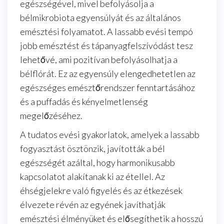
egészségével, mivel befolyásolja a
bélmikrobiota egyensúlyát és az általános
emésztési folyamatot. A lassabb evési tempó
jobb emésztést és tápanyagfelszívódást tesz
lehetővé, ami pozitívan befolyásolhatja a
bélflórát. Ez az egyensúly elengedhetetlen az
egészséges emésztőrendszer fenntartásához
és a puffadás és kényelmetlenség
megelőzéséhez.
A tudatos evési gyakorlatok, amelyek a lassabb
fogyasztást ösztönzik, javították a bél
egészségét azáltal, hogy harmonikusabb
kapcsolatot alakítanak ki az étellel. Az
éhségjelekre való figyelés és az étkezések
élvezete révén az egyének javíthatják
emésztési élményüket és elősegíthetik a hosszú