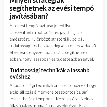
segíthetnek az evési tempó
javításában?
Az evési tempó javítása jelentősen
csökkentheti a puffadást és javíthatja az
emésztést. Különböző stratégiák, például
tudatossági technikák, adagkontroll és kedvező
étkezési környezet kialakítása segíthetnek
abban, hogy lassabban és tudatosabban egyél.
Tudatossági technikák a lassabb
evéshez
A tudatossági technikák arra ösztönöznek, hogy
a táplálkozás élményére összpontosíts, ami
lelassíthatja a tempódat. Kezdj az étel ízeinek,
állagának és aromájának figyelésével. Ez a