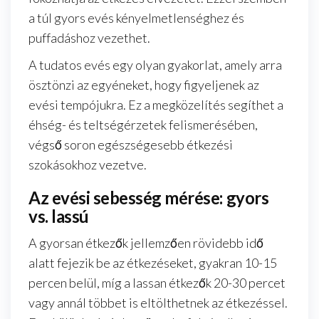
a túl gyors evés kényelmetlenséghez és
puffadáshoz vezethet.
A tudatos evés egy olyan gyakorlat, amely arra
ösztönzi az egyéneket, hogy figyeljenek az
evési tempójukra. Ez a megközelítés segíthet a
éhség- és teltségérzetek felismerésében,
végső soron egészségesebb étkezési
szokásokhoz vezetve.
Az evési sebesség mérése: gyors
vs. lassú
A gyorsan étkezők jellemzően rövidebb idő
alatt fejezik be az étkezéseket, gyakran 10-15
percen belül, míg a lassan étkezők 20-30 percet
vagy annál többet is eltölthetnek az étkezéssel.