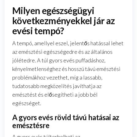
Milyen egészségügyi
következményekkel jár az
evési tempó?
A tempó, amellyel eszel, jelentős hatással lehet
az emésztési egészségedre és az általános
jólétedre. A túl gyors evés puffadáshoz,
kényelmetlenséghez és hosszú távú emésztési
problémákhoz vezethet, míg a lassabb,
tudatosabb megközelítés javíthatja az
emésztést és elősegítheti a jobb bél
egészséget.
A gyors evés rövid távú hatásai az
emésztésre
A gyors evés túlterhelheti az