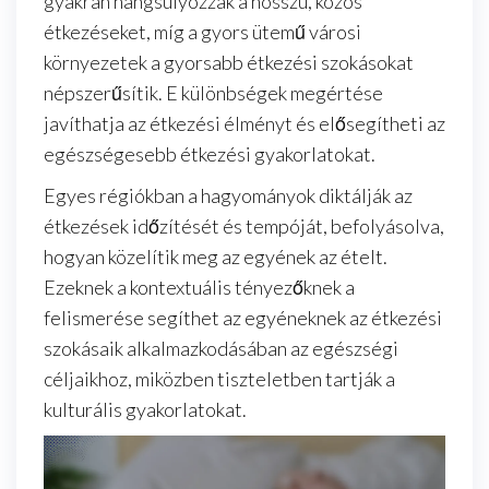
gyakran hangsúlyozzák a hosszú, közös
étkezéseket, míg a gyors ütemű városi
környezetek a gyorsabb étkezési szokásokat
népszerűsítik. E különbségek megértése
javíthatja az étkezési élményt és elősegítheti az
egészségesebb étkezési gyakorlatokat.
Egyes régiókban a hagyományok diktálják az
étkezések időzítését és tempóját, befolyásolva,
hogyan közelítik meg az egyének az ételt.
Ezeknek a kontextuális tényezőknek a
felismerése segíthet az egyéneknek az étkezési
szokásaik alkalmazkodásában az egészségi
céljaikhoz, miközben tiszteletben tartják a
kulturális gyakorlatokat.