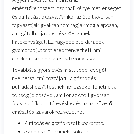
emésztőrendszert, azonnali kényelmetlenséget
és puffadást okozva. Amikor az ételt gyorsan
fogyasztják, gyakran nem rágják meg alaposan,
ami gátolhatja az emésztőenzimek
hatékonyságát. Ez nagyobb ételdarabok
gyomorba jutását eredményezheti, ami
csökkenti az emésztés hatékonyságát.
Továbbá, a gyors evés miatt több levegőt
nyelhetsz, ami hozzájárul a gázhoz és
puffadáshoz. A testnek nehézségei lehetnek a
teltség jelzésével, amikor az ételt gyorsan
fogyasztják, ami túlevéshez és az azt követő
emésztési zavarokhoz vezethet.
Puffadás és gáz fokozott kockázata.
Az emésztőenzimek csökkent