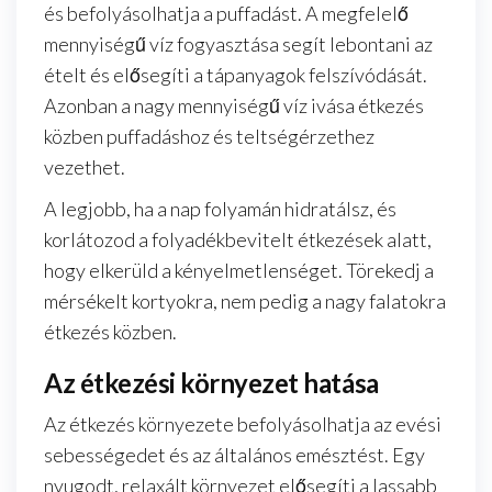
és befolyásolhatja a puffadást. A megfelelő
mennyiségű víz fogyasztása segít lebontani az
ételt és elősegíti a tápanyagok felszívódását.
Azonban a nagy mennyiségű víz ivása étkezés
közben puffadáshoz és teltségérzethez
vezethet.
A legjobb, ha a nap folyamán hidratálsz, és
korlátozod a folyadékbevitelt étkezések alatt,
hogy elkerüld a kényelmetlenséget. Törekedj a
mérsékelt kortyokra, nem pedig a nagy falatokra
étkezés közben.
Az étkezési környezet hatása
Az étkezés környezete befolyásolhatja az evési
sebességedet és az általános emésztést. Egy
nyugodt, relaxált környezet elősegíti a lassabb