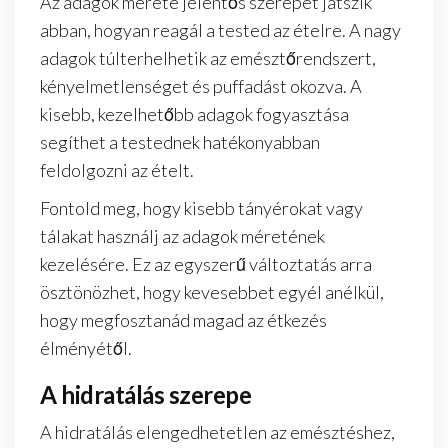
Az adagok mérete jelentős szerepet játszik
abban, hogyan reagál a tested az ételre. A nagy
adagok túlterhelhetik az emésztőrendszert,
kényelmetlenséget és puffadást okozva. A
kisebb, kezelhetőbb adagok fogyasztása
segíthet a testednek hatékonyabban
feldolgozni az ételt.
Fontold meg, hogy kisebb tányérokat vagy
tálakat használj az adagok méretének
kezelésére. Ez az egyszerű változtatás arra
ösztönözhet, hogy kevesebbet egyél anélkül,
hogy megfosztanád magad az étkezés
élményétől.
A hidratálás szerepe
A hidratálás elengedhetetlen az emésztéshez,