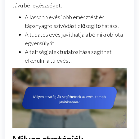
távú bél egészséget.
A lassabb evés jobb emésztést és
tápanyagfelszívódást elősegítő hatása.
A tudatos evés javíthatja a bélmikrobiota
egyensúlyát.
A teltségjelek tudatosítása segíthet
elkerülni a túlevést.
Milyen stratégiák