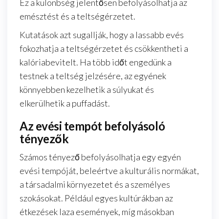
Ez a különbség jelentősen befolyásolhatja az
emésztést és a teltségérzetet.
Kutatások azt sugallják, hogy a lassabb evés
fokozhatja a teltségérzetet és csökkentheti a
kalóriabevitelt. Ha több időt engedünk a
testnek a teltség jelzésére, az egyének
könnyebben kezelhetik a súlyukat és
elkerülhetik a puffadást.
Az evési tempót befolyásoló
tényezők
Számos tényező befolyásolhatja egy egyén
evési tempóját, beleértve a kulturális normákat,
a társadalmi környezetet és a személyes
szokásokat. Például egyes kultúrákban az
étkezések laza események, míg másokban