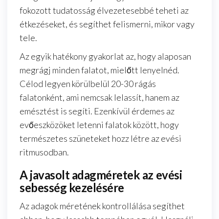
fokozott tudatosság élvezetesebbé teheti az
étkezéseket, és segíthet felismerni, mikor vagy
tele.
Az egyik hatékony gyakorlat az, hogy alaposan
megrágj minden falatot, mielőtt lenyelnéd.
Célod legyen körülbelül 20-30 rágás
falatonként, ami nemcsak lelassít, hanem az
emésztést is segíti. Ezenkívül érdemes az
evőeszközöket letenni falatok között, hogy
természetes szüneteket hozz létre az evési
ritmusodban.
A javasolt adagméretek az evési
sebesség kezelésére
Az adagok méretének kontrollálása segíthet