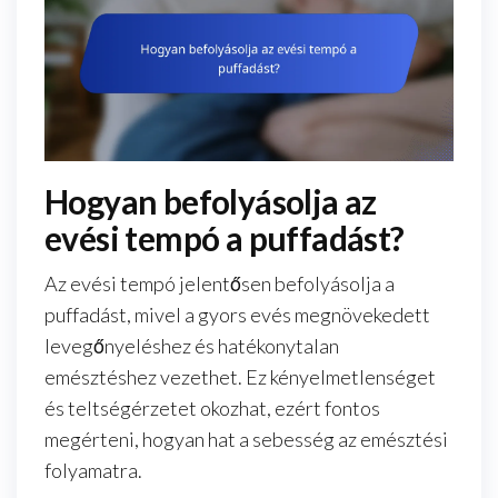
Hogyan befolyásolja az
evési tempó a puffadást?
Az evési tempó jelentősen befolyásolja a
puffadást, mivel a gyors evés megnövekedett
levegőnyeléshez és hatékonytalan
emésztéshez vezethet. Ez kényelmetlenséget
és teltségérzetet okozhat, ezért fontos
megérteni, hogyan hat a sebesség az emésztési
folyamatra.