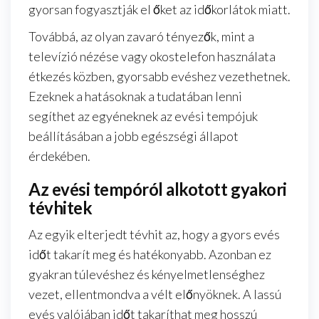
gyorsan fogyasztják el őket az időkorlátok miatt.
Továbbá, az olyan zavaró tényezők, mint a
televízió nézése vagy okostelefon használata
étkezés közben, gyorsabb evéshez vezethetnek.
Ezeknek a hatásoknak a tudatában lenni
segíthet az egyéneknek az evési tempójuk
beállításában a jobb egészségi állapot
érdekében.
Az evési tempóról alkotott gyakori
tévhitek
Az egyik elterjedt tévhit az, hogy a gyors evés
időt takarít meg és hatékonyabb. Azonban ez
gyakran túlevéshez és kényelmetlenséghez
vezet, ellentmondva a vélt előnyöknek. A lassú
evés valójában időt takaríthat meg hosszú