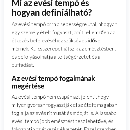
Mi az evési tempó és
hogyan definiálható?
Az evési tempó arra a sebességre utal, ahogyan
egy személy ételt fogyaszt, amit jellemzően az
étkezés befejezéséhez szükséges idővel
mérnek. Kulcsszerepet játszik az emésztésben,
és befolyásolhatja a teltségérzetet és a
puffadást.
Az evési tempó fogalmának
megértése
Az evési tempó nem csupán azt jelenti, hogy
milyen gyorsan fogyasztják el az ételt; magában
foglalja az evés ritmusát és módját is. A lassabb
evési tempó jobb emésztést tesz lehetővé, és
fokozhatja az étkezés élvezetét. Ezzel szemben