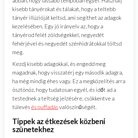
abban, hogy lassabb tempóban egyél. Használj
kisebb tányérokat és tálakat, hogy a teltebb
tányér illúzióját keltsd, ami segíthet az adagok
kezelésében. Egy jó irányelv az, hogy a
tányérod felét zöldségekkel, negyedét
fehérjével és negyedét szénhidrátokkal töltsd
meg.
Kezdj kisebb adagokkal, és engedd meg
magadnak, hogy visszatérj egy második adagra,
ha még mindig éhes vagy. Ez a megközelítés arra
ösztönöz, hogy tudatosan egyél, és időt ad a
testednek a teltség jelzésére, csökkentve a
túlevés
és puffadás
valószínűségét.
Tippek az étkezések közbeni
szünetekhez