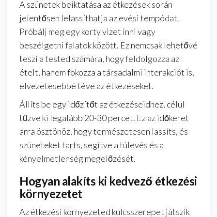
A szünetek beiktatása az étkezések során
jelentősen lelassíthatja az evési tempódat.
Próbálj meg egy korty vizet inni vagy
beszélgetni falatok között. Ez nemcsak lehetővé
teszi a tested számára, hogy feldolgozza az
ételt, hanem fokozza a társadalmi interakciót is,
élvezetesebbé téve az étkezéseket.
Állíts be egy időzítőt az étkezéseidhez, célul
tűzve ki legalább 20-30 percet. Ez az időkeret
arra ösztönöz, hogy természetesen lassíts, és
szüneteket tarts, segítve a túlevés és a
kényelmetlenség megelőzését.
Hogyan alakíts ki kedvező étkezési
környezetet
Az étkezési környezeted kulcsszerepet játszik