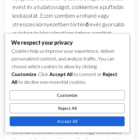
evést és a tudatosságot, csökkentve a puffadás
kockázatát. Ezzel szemben a rohanó vagy
stresszes környezetben történő evés gyorsabb
evéshez és kényelmetlenséghez vezethet.
We respect your privacy
Próbálj meg kellemes étkezési légkört
Cookies help us improve your experience, deliver
kialakítani a zavaró tényezők minimalizálásával,
personalized content, and analyze traffic. You can
például a képernyők vagy hangos zajok
choose which cookies to allow by clicking
elkerülésével. Ez segíthet abban, hogy jobban a
Customize
. Click
Accept All
to consent or
Reject
táplálkozásra összpontosíts, és teljesebben
All
to decline non-essential cookies.
élvezd az étkezést.
Customize
A stressz és az emésztés
Reject All
A stressz mélyreható hatással lehet az
Accept All
emésztésre, és hozzájárulhat a puffadáshoz.
Stresszhelyzetben a test harc vagy menekülés