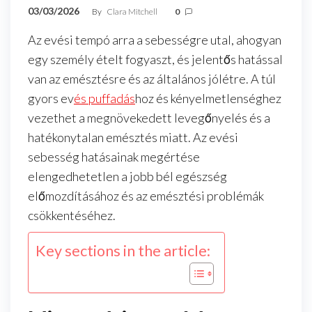
03/03/2026
By
Clara Mitchell
0
Az evési tempó arra a sebességre utal, ahogyan
egy személy ételt fogyaszt, és jelentős hatással
van az emésztésre és az általános jólétre. A túl
gyors ev
és puffadás
hoz és kényelmetlenséghez
vezethet a megnövekedett levegőnyelés és a
hatékonytalan emésztés miatt. Az evési
sebesség hatásainak megértése
elengedhetetlen a jobb bél egészség
előmozdításához és az emésztési problémák
csökkentéséhez.
Key sections in the article: