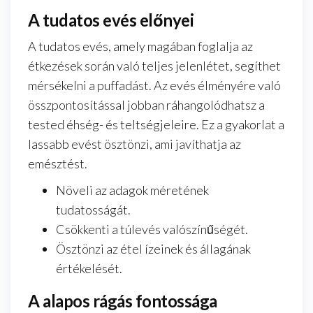
A tudatos evés előnyei
A tudatos evés, amely magában foglalja az
étkezések során való teljes jelenlétet, segíthet
mérsékelni a puffadást. Az evés élményére való
összpontosítással jobban ráhangolódhatsz a
tested éhség- és teltségjeleire. Ez a gyakorlat a
lassabb evést ösztönzi, ami javíthatja az
emésztést.
Növeli az adagok méretének
tudatosságát.
Csökkenti a túlevés valószínűségét.
Ösztönzi az étel ízeinek és állagának
értékelését.
A alapos rágás fontossága