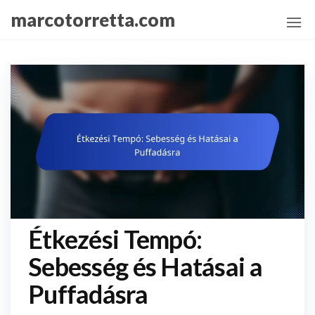
Skip
marcotorretta.com
to
the
content
Étkezési Tempó:
Sebesség és Hatásai a
Puffadásra