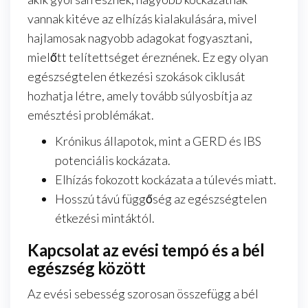
vannak kitéve az elhízás kialakulására, mivel
hajlamosak nagyobb adagokat fogyasztani,
mielőtt telítettséget éreznének. Ez egy olyan
egészségtelen étkezési szokások ciklusát
hozhatja létre, amely tovább súlyosbítja az
emésztési problémákat.
Krónikus állapotok, mint a GERD és IBS
potenciális kockázata.
Elhízás fokozott kockázata a túlevés miatt.
Hosszú távú függőség az egészségtelen
étkezési mintáktól.
Kapcsolat az evési tempó és a bél
egészség között
Az evési sebesség szorosan összefügg a bél