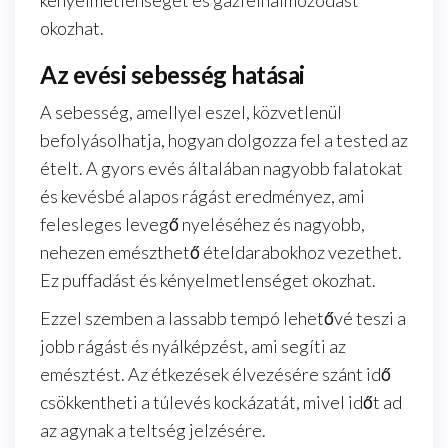
kényelmetlenséget és gázfelhalmozódást
okozhat.
Az evési sebesség hatásai
A sebesség, amellyel eszel, közvetlenül
befolyásolhatja, hogyan dolgozza fel a tested az
ételt. A gyors evés általában nagyobb falatokat
és kevésbé alapos rágást eredményez, ami
felesleges levegő nyeléséhez és nagyobb,
nehezen emészthető ételdarabokhoz vezethet.
Ez puffadást és kényelmetlenséget okozhat.
Ezzel szemben a lassabb tempó lehetővé teszi a
jobb rágást és nyálképzést, ami segíti az
emésztést. Az étkezések élvezésére szánt idő
csökkentheti a túlevés kockázatát, mivel időt ad
az agynak a teltség jelzésére.