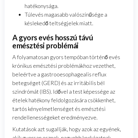
hatékonysága.
Túlevés magasabb valószínűsége a
késlekedő teltségjelek miatt.
A gyors evés hosszú távú
emésztési problémái
A folyamatosan gyors tempóban történő evés
krónikus emésztési problémákhoz vezethet,
beleértve a gastrooesophagealis reflux
betegséget (GERD) és az irritábilis bél
szindrómát (IBS). Idővel a test képessége az
ételek hatékony feldolgozására csökkenhet,
tartós kényelmetlenséget és emésztési
rendellenességeket eredményezve.
Kutatások azt sugallják, hogy azok az egyének,
akik gyorsan esznek, nagyobb kockázatnak