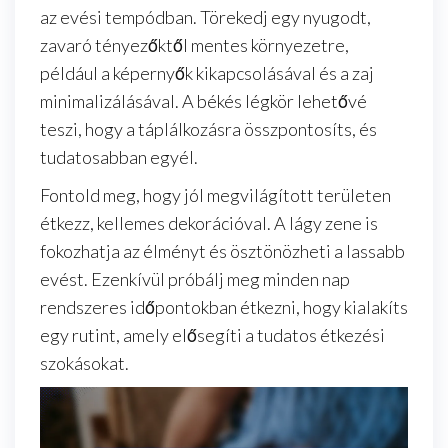
az evési tempódban. Törekedj egy nyugodt,
zavaró tényezőktől mentes környezetre,
például a képernyők kikapcsolásával és a zaj
minimalizálásával. A békés légkör lehetővé
teszi, hogy a táplálkozásra összpontosíts, és
tudatosabban egyél.
Fontold meg, hogy jól megvilágított területen
étkezz, kellemes dekorációval. A lágy zene is
fokozhatja az élményt és ösztönözheti a lassabb
evést. Ezenkívül próbálj meg minden nap
rendszeres időpontokban étkezni, hogy kialakíts
egy rutint, amely elősegíti a tudatos étkezési
szokásokat.