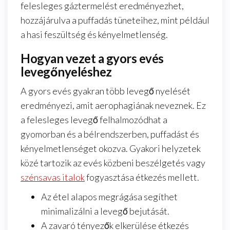
felesleges gáztermelést eredményezhet,
hozzájárulva a puffadás tüneteihez, mint például
a hasi feszültség és kényelmetlenség.
Hogyan vezet a gyors evés
levegőnyeléshez
A gyors evés gyakran több levegő nyelését
eredményezi, amit aerophagiának neveznek. Ez
a felesleges levegő felhalmozódhat a
gyomorban és a bélrendszerben, puffadást és
kényelmetlenséget okozva. Gyakori helyzetek
közé tartozik az evés közbeni beszélgetés vagy
szénsavas italok
fogyasztása étkezés mellett.
Az étel alapos megrágása segíthet
minimalizálni a levegő bejutását.
A zavaró tényezők elkerülése étkezés