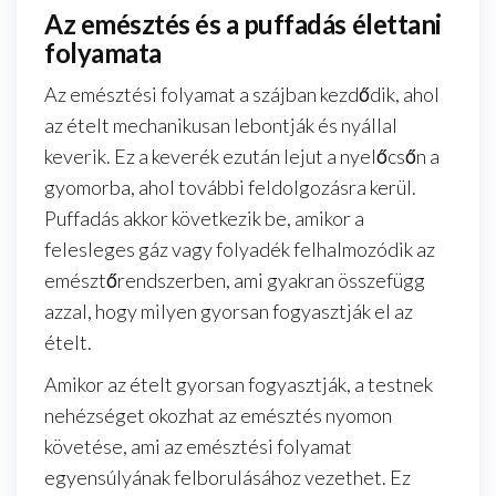
Az emésztés és a puffadás élettani
folyamata
Az emésztési folyamat a szájban kezdődik, ahol
az ételt mechanikusan lebontják és nyállal
keverik. Ez a keverék ezután lejut a nyelőcsőn a
gyomorba, ahol további feldolgozásra kerül.
Puffadás akkor következik be, amikor a
felesleges gáz vagy folyadék felhalmozódik az
emésztőrendszerben, ami gyakran összefügg
azzal, hogy milyen gyorsan fogyasztják el az
ételt.
Amikor az ételt gyorsan fogyasztják, a testnek
nehézséget okozhat az emésztés nyomon
követése, ami az emésztési folyamat
egyensúlyának felborulásához vezethet. Ez