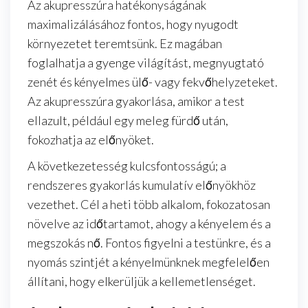
Az akupresszúra hatékonyságának
maximalizálásához fontos, hogy nyugodt
környezetet teremtsünk. Ez magában
foglalhatja a gyenge világítást, megnyugtató
zenét és kényelmes ülő- vagy fekvőhelyzeteket.
Az akupresszúra gyakorlása, amikor a test
ellazult, például egy meleg fürdő után,
fokozhatja az előnyöket.
A következetesség kulcsfontosságú; a
rendszeres gyakorlás kumulatív előnyökhöz
vezethet. Cél a heti több alkalom, fokozatosan
növelve az időtartamot, ahogy a kényelem és a
megszokás nő. Fontos figyelni a testünkre, és a
nyomás szintjét a kényelmünknek megfelelően
állítani, hogy elkerüljük a kellemetlenséget.