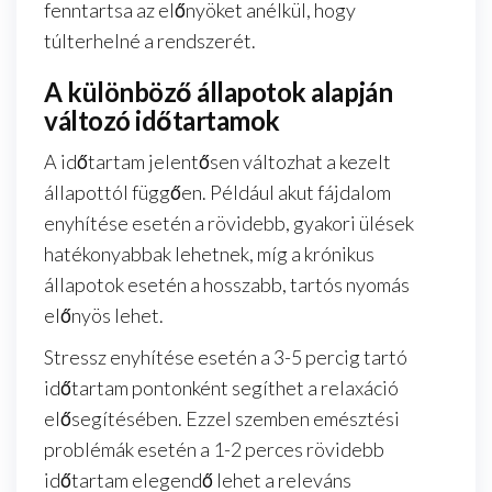
fenntartsa az előnyöket anélkül, hogy
túlterhelné a rendszerét.
A különböző állapotok alapján
változó időtartamok
A időtartam jelentősen változhat a kezelt
állapottól függően. Például akut fájdalom
enyhítése esetén a rövidebb, gyakori ülések
hatékonyabbak lehetnek, míg a krónikus
állapotok esetén a hosszabb, tartós nyomás
előnyös lehet.
Stressz enyhítése esetén a 3-5 percig tartó
időtartam pontonként segíthet a relaxáció
elősegítésében. Ezzel szemben emésztési
problémák esetén a 1-2 perces rövidebb
időtartam elegendő lehet a releváns