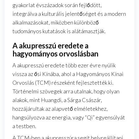
gyakorlat évszázadok során fejlődött,
integrálva a kulturális jelentőséget és a modern
alkalmazásokat, miközben különböző
tudományos kutatások is alátámasztják.
A akupresszú eredete a
hagyományos orvoslásban
A akupresszú eredete több ezer évre nyúlik
vissza az ősi Kínába, ahol a Hagyományos Kínai
Orvoslás (TCM) részeként fejlesztették ki.
Történelmi szövegek arra utalnak, hogy olyan
alakok, mint Huangdi, a Sárga Császár,
hozzájárultak az alapvető elméletekhez,
hangsúlyozva az energia, vagy “Qi” egyensúlyát
a testben.
A TCM-ben a akupresszúra segít helyreállítani