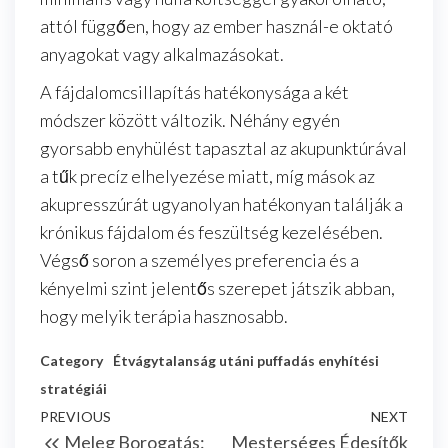
attól függően, hogy az ember használ-e oktató
anyagokat vagy alkalmazásokat.
A fájdalomcsillapítás hatékonysága a két
módszer között változik. Néhány egyén
gyorsabb enyhülést tapasztal az akupunktúrával
a tűk precíz elhelyezése miatt, míg mások az
akupresszúrát ugyanolyan hatékonyan találják a
krónikus fájdalom és feszültség kezelésében.
Végső soron a személyes preferencia és a
kényelmi szint jelentős szerepet játszik abban,
hogy melyik terápia hasznosabb.
Category
Étvágytalanság utáni puffadás enyhítési
stratégiái
Post
Previous
PREVIOUS
NEXT
Next
Meleg Borogatás:
Mesterséges Édesítők
Post
Post