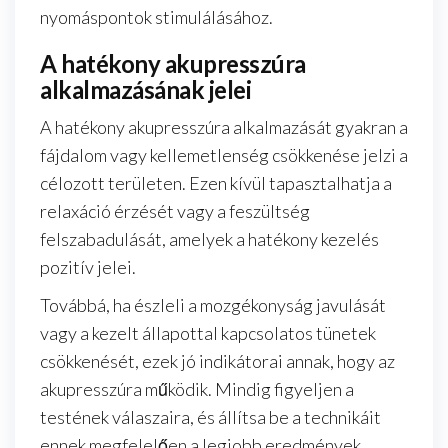
nyomáspontok stimulálásához.
A hatékony akupresszúra
alkalmazásának jelei
A hatékony akupresszúra alkalmazását gyakran a
fájdalom vagy kellemetlenség csökkenése jelzi a
célozott területen. Ezen kívül tapasztalhatja a
relaxáció érzését vagy a feszültség
felszabadulását, amelyek a hatékony kezelés
pozitív jelei.
Továbbá, ha észleli a mozgékonyság javulását
vagy a kezelt állapottal kapcsolatos tünetek
csökkenését, ezek jó indikátorai annak, hogy az
akupresszúra működik. Mindig figyeljen a
testének válaszaira, és állítsa be a technikáit
ennek megfelelően a legjobb eredmények