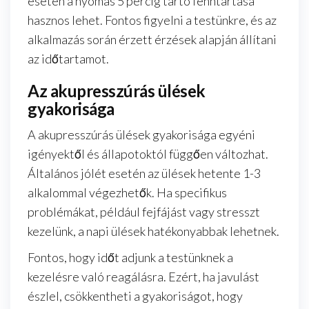
esetén a nyomás 5 percig tartó fenntartása
hasznos lehet. Fontos figyelni a testünkre, és az
alkalmazás során érzett érzések alapján állítani
az időtartamot.
Az akupresszúrás ülések
gyakorisága
A akupresszúrás ülések gyakorisága egyéni
igényektől és állapotoktól függően változhat.
Általános jólét esetén az ülések hetente 1-3
alkalommal végezhetők. Ha specifikus
problémákat, például fejfájást vagy stresszt
kezelünk, a napi ülések hatékonyabbak lehetnek.
Fontos, hogy időt adjunk a testünknek a
kezelésre való reagálásra. Ezért, ha javulást
észlel, csökkentheti a gyakoriságot, hogy