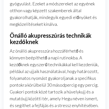
gyógyulást. Ezeket a módszereket az egyének
otthon vagy képzett szakemberek által
gyakorolhatják, mindegyik egyedi előnyöket és
megközelítéseket kínálva.
Önálló akupresszúrás technikák
kezdőknek
Az önálló akupresszúra hozzáférhető és
könnyen beépíthető a napi rutinokba. A
kezdőknek egyszerű technikákkal kell kezdeniük,
például az ujjaik használatával, hogy határozott,
folyamatos nyomást gyakoroljanak a specifikus
pontokra körülbelül 30 másodpercig egy percig.
Gyakori pontok közé tartozik a hüvelykujj és a
mutatóujj közötti tér, amely Hegu néven ismert,
és segíthet a fejfájás és a stressz enyhítésében.