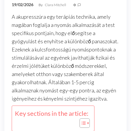
19/02/2026
By
Clara Mitchell
0
A akupresszúra egy terápiás technika, amely
magában foglalja a nyomás alkalmazását a test
specifikus pontjain, hogy elősegítse a
gyógyulást és enyhítse a különböző panaszokat.
Ezeknek a kulcsfontosságú nyomáspontoknak a
stimulálásával az egyének javíthatják fizikai és
érzelmi jólétüket különböző módszerekkel,
amelyeket otthon vagy szakemberek által
gyakorolhatnak. Általában 1-5 percig
alkalmaznak nyomást egy-egy pontra, az egyén
igényeihez és kényelmi szintjéhez igazítva.
Key sections in the article: