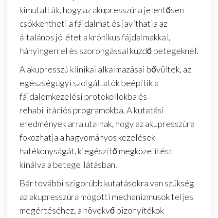
kimutatták, hogy az akupresszúra jelentősen
csökkentheti a fájdalmat és javíthatja az
általános jólétet a krónikus fájdalmakkal,
hányingerrel és szorongással küzdő betegeknél.
A akupresszú klinikai alkalmazásai bővültek, az
egészségügyi szolgáltatók beépítik a
fájdalomkezelési protokollokba és
rehabilitációs programokba. A kutatási
eredmények arra utalnak, hogy az akupresszúra
fokozhatja a hagyományos kezelések
hatékonyságát, kiegészítő megközelítést
kínálva a betegellátásban.
Bár további szigorúbb kutatásokra van szükség
az akupresszúra mögötti mechanizmusok teljes
megértéséhez, a növekvő bizonyítékok