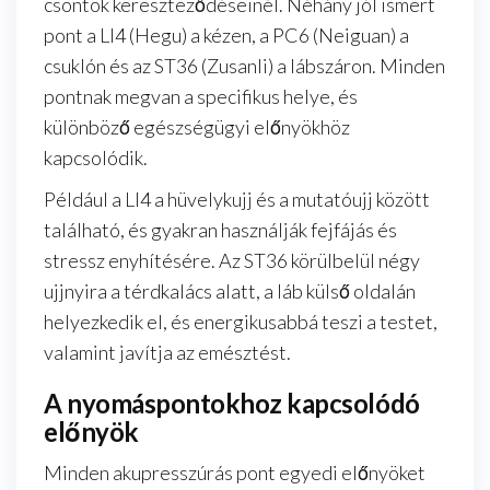
csontok kereszteződéseinél. Néhány jól ismert
pont a LI4 (Hegu) a kézen, a PC6 (Neiguan) a
csuklón és az ST36 (Zusanli) a lábszáron. Minden
pontnak megvan a specifikus helye, és
különböző egészségügyi előnyökhöz
kapcsolódik.
Például a LI4 a hüvelykujj és a mutatóujj között
található, és gyakran használják fejfájás és
stressz enyhítésére. Az ST36 körülbelül négy
ujjnyira a térdkalács alatt, a láb külső oldalán
helyezkedik el, és energikusabbá teszi a testet,
valamint javítja az emésztést.
A nyomáspontokhoz kapcsolódó
előnyök
Minden akupresszúrás pont egyedi előnyöket