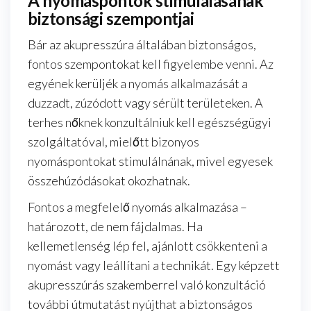
A nyomáspontok stimulálásának
biztonsági szempontjai
Bár az akupresszúra általában biztonságos,
fontos szempontokat kell figyelembe venni. Az
egyének kerüljék a nyomás alkalmazását a
duzzadt, zúzódott vagy sérült területeken. A
terhes nőknek konzultálniuk kell egészségügyi
szolgáltatóval, mielőtt bizonyos
nyomáspontokat stimulálnának, mivel egyesek
összehúzódásokat okozhatnak.
Fontos a megfelelő nyomás alkalmazása –
határozott, de nem fájdalmas. Ha
kellemetlenség lép fel, ajánlott csökkenteni a
nyomást vagy leállítani a technikát. Egy képzett
akupresszúrás szakemberrel való konzultáció
további útmutatást nyújthat a biztonságos