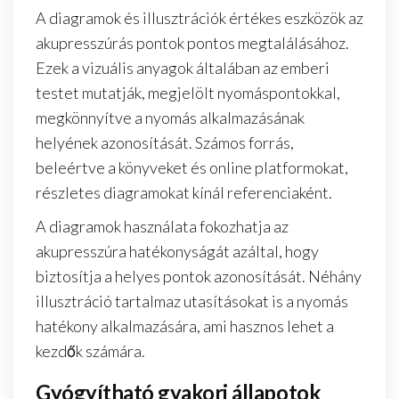
A diagramok és illusztrációk értékes eszközök az
akupresszúrás pontok pontos megtalálásához.
Ezek a vizuális anyagok általában az emberi
testet mutatják, megjelölt nyomáspontokkal,
megkönnyítve a nyomás alkalmazásának
helyének azonosítását. Számos forrás,
beleértve a könyveket és online platformokat,
részletes diagramokat kínál referenciaként.
A diagramok használata fokozhatja az
akupresszúra hatékonyságát azáltal, hogy
biztosítja a helyes pontok azonosítását. Néhány
illusztráció tartalmaz utasításokat is a nyomás
hatékony alkalmazására, ami hasznos lehet a
kezdők számára.
Gyógyítható gyakori állapotok