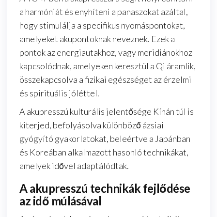
a harmóniát és enyhíteni a panaszokat azáltal,
hogy stimulálja a specifikus nyomáspontokat,
amelyeket akupontoknak neveznek. Ezek a
pontok az energiautakhoz, vagy meridiánokhoz
kapcsolódnak, amelyeken keresztül a Qi áramlik,
összekapcsolva a fizikai egészséget az érzelmi
és spirituális jóléttel.
A akupresszú kulturális jelentősége Kínán túl is
kiterjed, befolyásolva különböző ázsiai
gyógyító gyakorlatokat, beleértve a Japánban
és Koreában alkalmazott hasonló technikákat,
amelyek idővel adaptálódtak.
A akupresszú technikák fejlődése
az idő múlásával