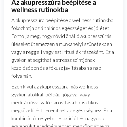
Az akupresszúra beépítése a
wellness rutinokba
A akupresszúra beépítése a wellness rutinokba
fokozhatja az általános egészséget és jólétet.
Fontolja meg, hogy rövid önálló akupresszúrás
üléseket ütemezzen a munkahelyi szünetekben
vagy a reggeli vagy esti rituálék részeként. Ez a
gyakorlat segíthet a stressz szintjének
kezelésében és a fókusz javításában a nap
folyamán.
Ezen kívül az akupresszúra más wellness
gyakorlatokkal, például jógával vagy
meditációval való párosítása holisztikus
megközelítést teremthet az egészséghez. Ez a
kombináció mélyebb relaxációt és nagyobb
egyensúlyt eredményezhet, megkönnyítve az