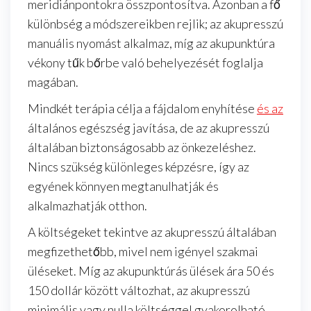
meridiánpontokra összpontosítva. Azonban a fő
különbség a módszereikben rejlik; az akupresszú
manuális nyomást alkalmaz, míg az akupunktúra
vékony tűk bőrbe való behelyezését foglalja
magában.
Mindkét terápia célja a fájdalom enyhítése
és az
általános egészség javítása, de az akupresszú
általában biztonságosabb az önkezeléshez.
Nincs szükség különleges képzésre, így az
egyének könnyen megtanulhatják és
alkalmazhatják otthon.
A költségeket tekintve az akupresszú általában
megfizethetőbb, mivel nem igényel szakmai
üléseket. Míg az akupunktúrás ülések ára 50 és
150 dollár között változhat, az akupresszú
minimális vagy nulla költséggel gyakorolható,