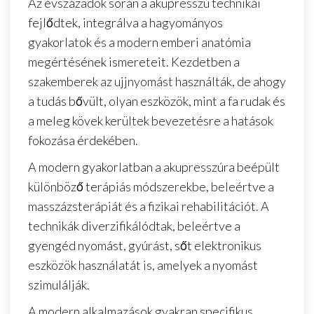
Az évszázadok során a akupresszú technikái
fejlődtek, integrálva a hagyományos
gyakorlatok és a modern emberi anatómia
megértésének ismereteit. Kezdetben a
szakemberek az ujjnyomást használták, de ahogy
a tudás bővült, olyan eszközök, mint a fa rudak és
a meleg kövek kerültek bevezetésre a hatások
fokozása érdekében.
A modern gyakorlatban a akupresszúra beépült
különböző terápiás módszerekbe, beleértve a
masszázsterápiát és a fizikai rehabilitációt. A
technikák diverzifikálódtak, beleértve a
gyengéd nyomást, gyúrást, sőt elektronikus
eszközök használatát is, amelyek a nyomást
szimulálják.
A modern alkalmazások gyakran specifikus