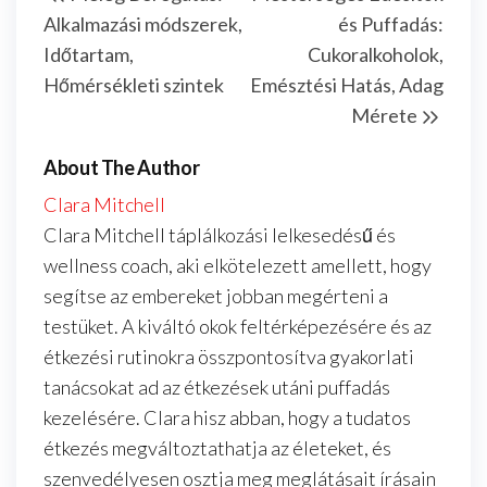
navigation
Alkalmazási módszerek,
és Puffadás:
Időtartam,
Cukoralkoholok,
Hőmérsékleti szintek
Emésztési Hatás, Adag
Mérete
About The Author
Clara Mitchell
Clara Mitchell táplálkozási lelkesedésű és
wellness coach, aki elkötelezett amellett, hogy
segítse az embereket jobban megérteni a
testüket. A kiváltó okok feltérképezésére és az
étkezési rutinokra összpontosítva gyakorlati
tanácsokat ad az étkezések utáni puffadás
kezelésére. Clara hisz abban, hogy a tudatos
étkezés megváltoztathatja az életeket, és
szenvedélyesen osztja meg meglátásait írásain