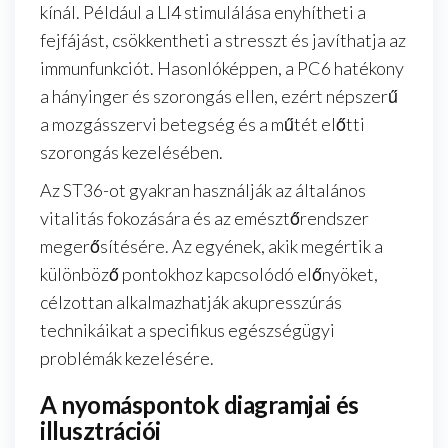
kínál. Például a LI4 stimulálása enyhítheti a
fejfájást, csökkentheti a stresszt és javíthatja az
immunfunkciót. Hasonlóképpen, a PC6 hatékony
a hányinger és szorongás ellen, ezért népszerű
a mozgásszervi betegség és a műtét előtti
szorongás kezelésében.
Az ST36-ot gyakran használják az általános
vitalitás fokozására és az emésztőrendszer
megerősítésére. Az egyének, akik megértik a
különböző pontokhoz kapcsolódó előnyöket,
célzottan alkalmazhatják akupresszúrás
technikáikat a specifikus egészségügyi
problémák kezelésére.
A nyomáspontok diagramjai és
illusztrációi