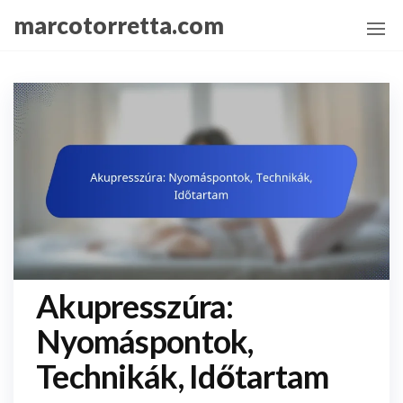
Skip
marcotorretta.com
to
the
content
Akupresszúra:
Nyomáspontok,
Technikák, Időtartam