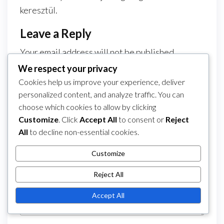
keresztül.
Leave a Reply
Your email address will not be published.
Required fields are marked
*
We respect your privacy
Cookies help us improve your experience, deliver
Comment
*
personalized content, and analyze traffic. You can
choose which cookies to allow by clicking
Customize
. Click
Accept All
to consent or
Reject
All
to decline non-essential cookies.
Customize
Reject All
Accept All