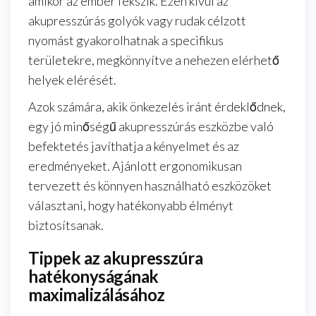
amikor az ember fekszik. Ezen kívül az
akupresszúrás golyók vagy rudak célzott
nyomást gyakorolhatnak a specifikus
területekre, megkönnyítve a nehezen elérhető
helyek elérését.
Azok számára, akik önkezelés iránt érdeklődnek,
egy jó minőségű akupresszúrás eszközbe való
befektetés javíthatja a kényelmet és az
eredményeket. Ajánlott ergonomikusan
tervezett és könnyen használható eszközöket
választani, hogy hatékonyabb élményt
biztosítsanak.
Tippek az akupresszúra
hatékonyságának
maximalizálásához