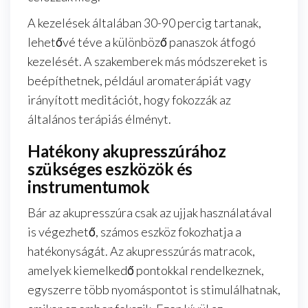
A kezelések általában 30-90 percig tartanak,
lehetővé téve a különböző panaszok átfogó
kezelését. A szakemberek más módszereket is
beépíthetnek, például aromaterápiát vagy
irányított meditációt, hogy fokozzák az
általános terápiás élményt.
Hatékony akupresszúrához
szükséges eszközök és
instrumentumok
Bár az akupresszúra csak az ujjak használatával
is végezhető, számos eszköz fokozhatja a
hatékonyságát. Az akupresszúrás matracok,
amelyek kiemelkedő pontokkal rendelkeznek,
egyszerre több nyomáspontot is stimulálhatnak,