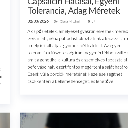
Capsaicin Hatásai, Egyéni
Tolerancia, Adag Méretek
02/03/2026
By
Clara Mitchell
0
A csípős ételek, amelyeket gyakran élveznek merés
ízeik miatt, néha puffadást okozhatnak a kapszaicin m
amely irritálhatja a gyomor-bél traktust. Az egyéni
tolerancia a fűszeresség iránt nagymértékben változ
amit a genetika, a kultúra és a személyes tapasztala
k
befolyásolnak, ezért fontos megérteni a saját határo
k
Ezenkívül a porciók méretének kezelése segíthet
i
csökkenteni a kellemetlenséget, és lehetővé…
e
…