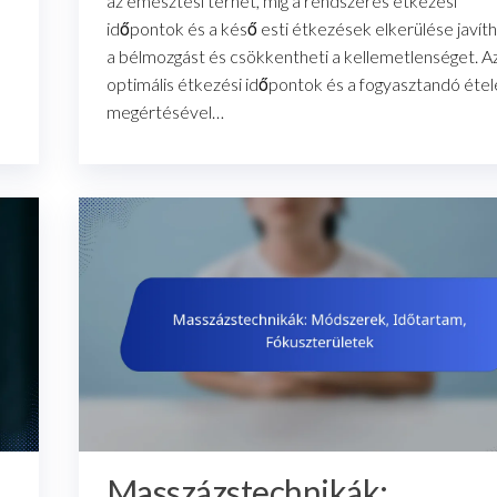
az emésztési terhet, míg a rendszeres étkezési
időpontok és a késő esti étkezések elkerülése javíth
a bélmozgást és csökkentheti a kellemetlenséget. A
optimális étkezési időpontok és a fogyasztandó éte
megértésével…
Masszázstechnikák: