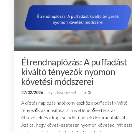
Étrendnaplózás: A puffadást
kiváltó tényezők nyomon
követési módszerei
27/02/2026
By
Clara Mitchell
0
A diétás naplózás hatékony eszköz a puffadást kiváltó
tényezők azonosítására, mivel lehetővé teszi az
étkezések és a kapcsolódó tünetek dokumentálását.
Azáltal, hogy következetesen nyomon követed, mit esze