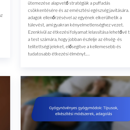
ütemezése alapvető stratégiák a puffadás
csökkentésére és az emésztési egészség javítására.
az
adagok ellenőrzésével az egyének elkerülhetik a
túlevést, ami gyakran kényelmetlenséghez vezet.
Ezenkívül az étkezési folyamat lelassítása lehetővé t
a test számára, hogy jobban észlelje az éhség- és
telítettségi jeleket, elősegítve a kellemesebb és
tudatosabb étkezési élményt.…