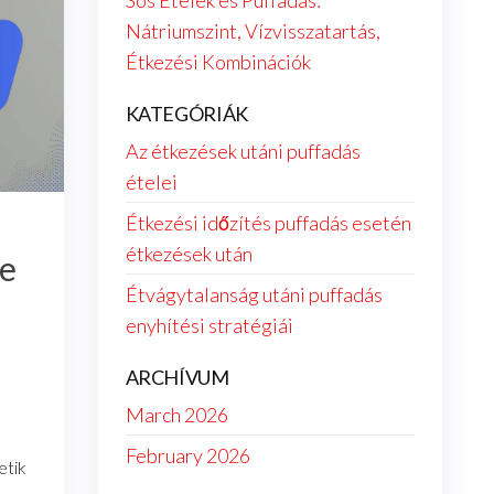
Sós Ételek és Puffadás:
Nátriumszint, Vízvisszatartás,
Étkezési Kombinációk
KATEGÓRIÁK
Az étkezések utáni puffadás
ételei
Étkezési időzítés puffadás esetén
étkezések után
se
Étvágytalanság utáni puffadás
enyhítési stratégiái
ARCHÍVUM
March 2026
February 2026
etik