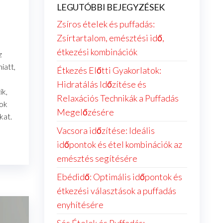
LEGUTÓBBI BEJEGYZÉSEK
Zsíros ételek és puffadás:
Zsírtartalom, emésztési idő,
étkezési kombinációk
z
iatt,
Étkezés Előtti Gyakorlatok:
Hidratálás Időzítése és
ik,
Relaxációs Technikák a Puffadás
tok
Megelőzésére
kat.
Vacsora időzítése: Ideális
időpontok és étel kombinációk az
emésztés segítésére
Ebédidő: Optimális időpontok és
étkezési választások a puffadás
enyhítésére