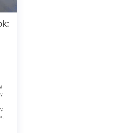
ok:
si
ny
y,
án,