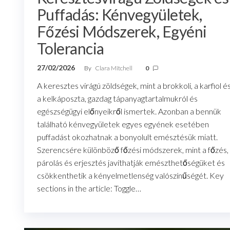
Puffadás: Kénvegyületek,
Főzési Módszerek, Egyéni
Tolerancia
27/02/2026
By
Clara Mitchell
0
A keresztes virágú zöldségek, mint a brokkoli, a karfiol é
a kelkáposzta, gazdag tápanyagtartalmukról és
egészségügyi előnyeikről ismertek. Azonban a bennük
található kénvegyületek egyes egyének esetében
puffadást okozhatnak a bonyolult emésztésük miatt.
Szerencsére különböző főzési módszerek, mint a főzés,
párolás és erjesztés javíthatják emészthetőségüket és
csökkenthetik a kényelmetlenség valószínűségét. Key
sections in the article: Toggle…