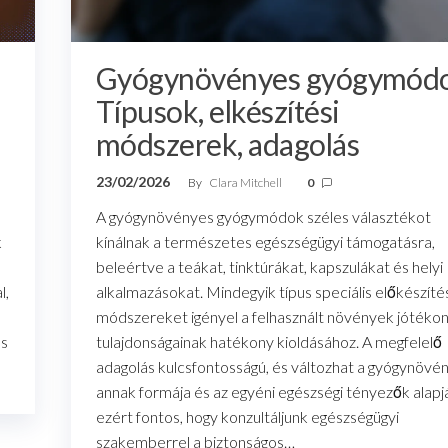
Gyógynövényes gyógymód
Típusok, elkészítési
módszerek, adagolás
23/02/2026
By
Clara Mitchell
0
A gyógynövényes gyógymódok széles választékot
k
kínálnak a természetes egészségügyi támogatásra,
beleértve a teákat, tinktúrákat, kapszulákat és helyi
l,
alkalmazásokat. Mindegyik típus speciális előkészíté
módszereket igényel a felhasznált növények jótéko
ás
tulajdonságainak hatékony kioldásához. A megfelelő
adagolás kulcsfontosságú, és változhat a gyógynövén
annak formája és az egyéni egészségi tényezők alapj
ezért fontos, hogy konzultáljunk egészségügyi
szakemberrel a biztonságos…