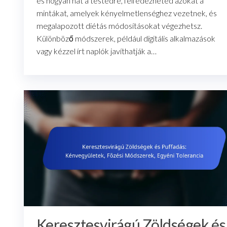
és hogyan hat a testedre, felfedezheted azokat a
mintákat, amelyek kényelmetlenséghez vezetnek, és
megalapozott diétás módosításokat végezhetsz.
Különböző módszerek, például digitális alkalmazások
vagy kézzel írt naplók javíthatják a…
Keresztesvirágú Zöldségek és