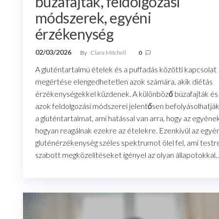
búzafajták, feldolgozási
módszerek, egyéni
érzékenység
02/03/2026
By
Clara Mitchell
0
A gluténtartalmú ételek és a puffadás közötti kapcsolat
megértése elengedhetetlen azok számára, akik diétás
érzékenységekkel küzdenek. A különböző búzafajták és
azok feldolgozási módszerei jelentősen befolyásolhatjá
a gluténtartalmat, ami hatással van arra, hogy az egyéne
hogyan reagálnak ezekre az ételekre. Ezenkívül az egyén
gluténérzékenység széles spektrumot ölel fel, ami testr
szabott megközelítéseket igényel az olyan állapotokkal