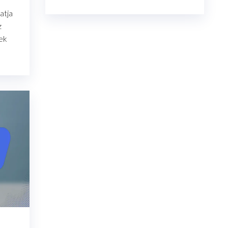
atja
z
lek