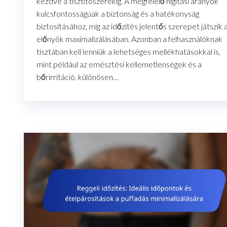
kezdve a tisztítószerekig. A megfelelő hígítási arányok
kulcsfontosságúak a biztonság és a hatékonyság
biztosításához, míg az időzítés jelentős szerepet játszik 
előnyök maximalizálásában. Azonban a felhasználóknak
tisztában kell lenniük a lehetséges mellékhatásokkal is,
mint például az emésztési kellemetlenségek és a
bőrirritáció, különösen…