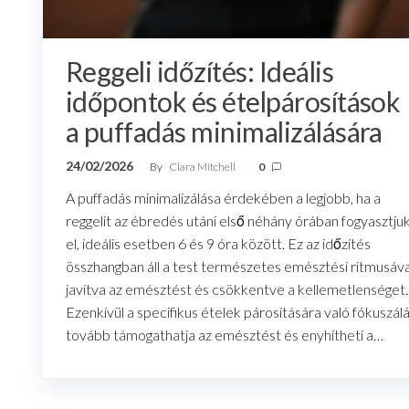
Reggeli időzítés: Ideális
időpontok és ételpárosítások
a puffadás minimalizálására
24/02/2026
By
Clara Mitchell
0
A puffadás minimalizálása érdekében a legjobb, ha a
reggelit az ébredés utáni első néhány órában fogyasztju
el, ideális esetben 6 és 9 óra között. Ez az időzítés
összhangban áll a test természetes emésztési ritmusáva
javítva az emésztést és csökkentve a kellemetlenséget.
Ezenkívül a specifikus ételek párosítására való fókuszál
tovább támogathatja az emésztést és enyhítheti a…