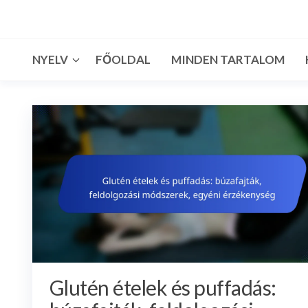
Skip
to
the
NYELV
FŐOLDAL
MINDEN TARTALOM
content
Glutén ételek és puffadás: