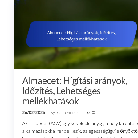
Almaecet: Hígítási arányok,
Időzítés, Lehetséges
mellékhatások
26/02/2026
By
Clara Mitchell
0
Az almaecet (ACV) egy sokoldalú anyag, amely különféle
alkalmazásokkal rendelkezik, az egészségügyi előnyöktő