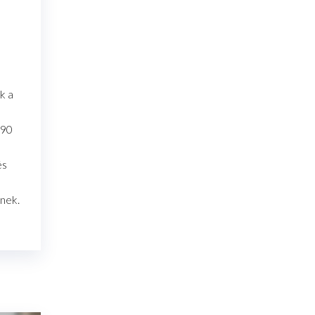
k a
 90
és
nek.