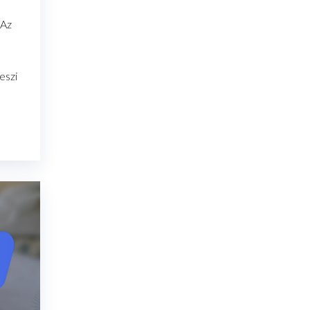
 Az
eszi