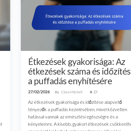
Étkezések gyakorisága: Az
étkezések száma és időzíté
a puffadás enyhítésére
27/02/2026
By
Clara Mitchell
0
Az étkezések gyakorisága és időzítése alapvető
tényezők a puffadás kezelésében, mivel közvetlen
hatással vannak az emésztési egészségre és a
l
kényelemre. A kisebb, gyakori étkezések csökkenth